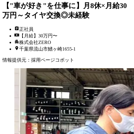
【"車が好き"を仕事に】月8休×月給30
万円～タイヤ交換◎未経験
正社員
【月給】30万円〜
株式会社ZERO
千葉県流山市鰭ヶ崎1655-1
情報提供元
：
採用ページコボット