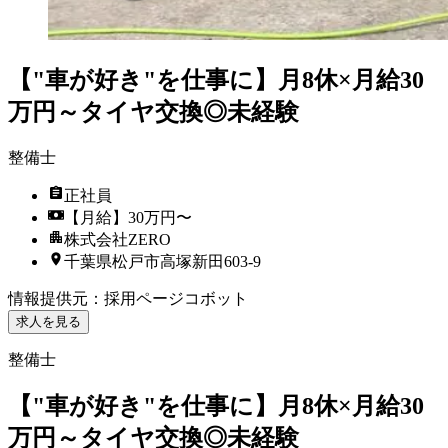
【"車が好き"を仕事に】月8休×月給30
万円～タイヤ交換◎未経験
整備士
正社員
【月給】30万円〜
株式会社ZERO
千葉県松戸市高塚新田603-9
情報提供元
：
採用ページコボット
求人を見る
整備士
【"車が好き"を仕事に】月8休×月給30
万円～タイヤ交換◎未経験