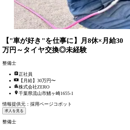
【"車が好き"を仕事に】月8休×月給30
万円～タイヤ交換◎未経験
整備士
正社員
【月給】30万円〜
株式会社ZERO
千葉県流山市鰭ヶ崎1655-1
情報提供元
：
採用ページコボット
求人を見る
整備士