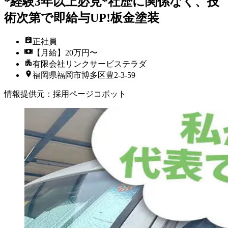
*経験3年以上必見*社歴に関係なく、技
術次第で即給与UP!板金塗装
正社員
【月給】20万円〜
有限会社リンクサービステラダ
福岡県福岡市博多区豊2-3-59
情報提供元
：
採用ページコボット