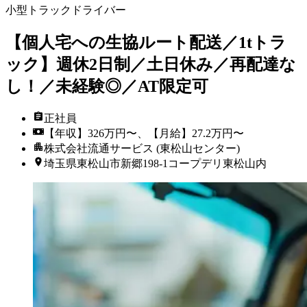
小型トラックドライバー
【個人宅への生協ルート配送／1tトラ
ック】週休2日制／土日休み／再配達な
し！／未経験◎／AT限定可
正社員
【年収】326万円〜、【月給】27.2万円〜
株式会社流通サービス (東松山センター)
埼玉県東松山市新郷198-1コープデリ東松山内