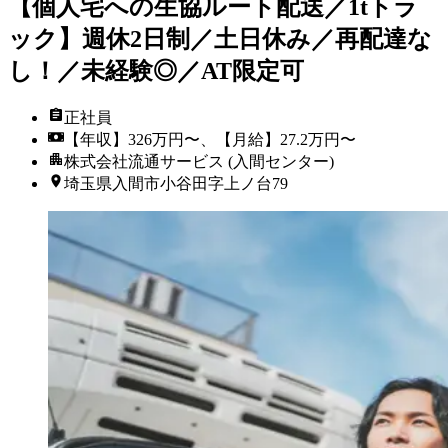
【個人宅への生協ルート配送／1tトラ
ック】週休2日制／土日休み／再配達な
し！／未経験◎／AT限定可
正社員
【年収】326万円〜、【月給】27.2万円〜
株式会社流通サービス (入間センター)
埼玉県入間市小谷田字上ノ台79