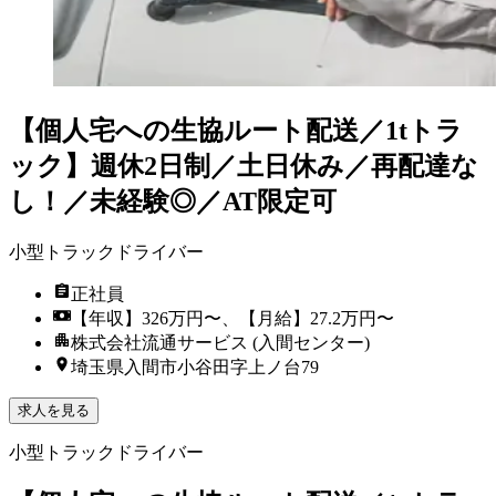
【個人宅への生協ルート配送／1tトラ
ック】週休2日制／土日休み／再配達な
し！／未経験◎／AT限定可
小型トラックドライバー
正社員
【年収】326万円〜、【月給】27.2万円〜
株式会社流通サービス (入間センター)
埼玉県入間市小谷田字上ノ台79
求人を見る
小型トラックドライバー