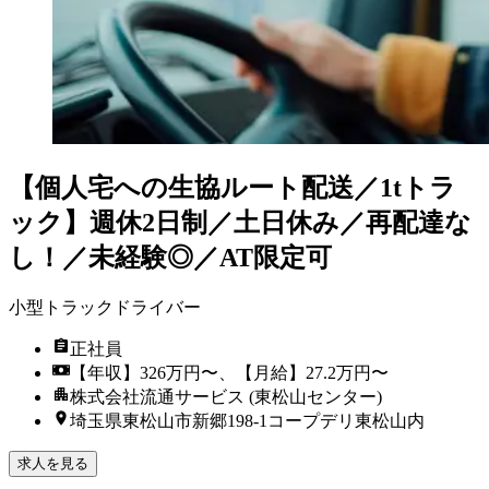
【個人宅への生協ルート配送／1tトラ
ック】週休2日制／土日休み／再配達な
し！／未経験◎／AT限定可
小型トラックドライバー
正社員
【年収】326万円〜、【月給】27.2万円〜
株式会社流通サービス (東松山センター)
埼玉県東松山市新郷198-1コープデリ東松山内
求人を見る