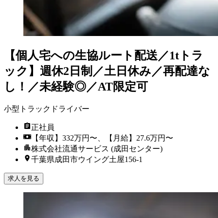
【個人宅への生協ルート配送／1tトラ
ック】週休2日制／土日休み／再配達な
し！／未経験◎／AT限定可
小型トラックドライバー
正社員
【年収】332万円〜、【月給】27.6万円〜
株式会社流通サービス (成田センター)
千葉県成田市ウイング土屋156-1
求人を見る