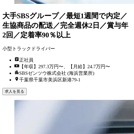
大手SBSグループ／最短1週間で内定／
生協商品の配送／完全週休2日／賞与年
2回／定着率90％以上
小型トラックドライバー
正社員
【年収】297.3万円〜、【月給】24.7万円〜
SBSゼンツウ株式会社 (海浜営業所)
千葉県千葉市美浜区新港79-1
求人を見る