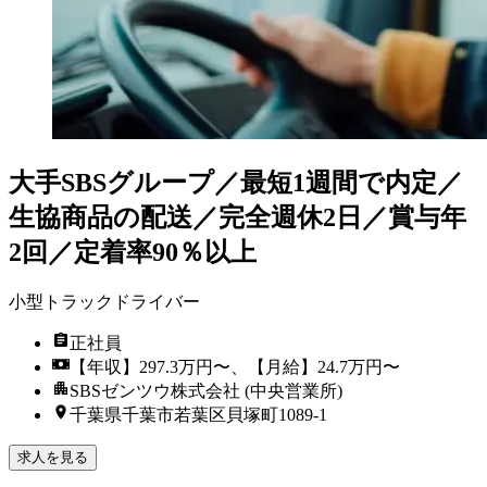
大手SBSグループ／最短1週間で内定／
生協商品の配送／完全週休2日／賞与年
2回／定着率90％以上
小型トラックドライバー
正社員
【年収】297.3万円〜、【月給】24.7万円〜
SBSゼンツウ株式会社 (中央営業所)
千葉県千葉市若葉区貝塚町1089-1
求人を見る