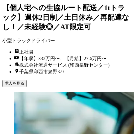
【個人宅への生協ルート配送／1tトラ
ック】週休2日制／土日休み／再配達な
し！／未経験◎／AT限定可
小型トラックドライバー
正社員
【年収】332万円〜、【月給】27.6万円〜
株式会社流通サービス (印西泉野センター)
千葉県印西市泉野3-9
求人を見る