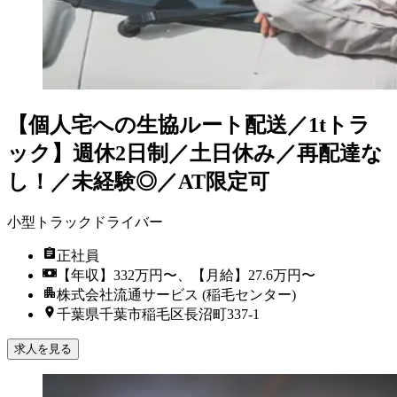
【個人宅への生協ルート配送／1tトラ
ック】週休2日制／土日休み／再配達な
し！／未経験◎／AT限定可
小型トラックドライバー
正社員
【年収】332万円〜、【月給】27.6万円〜
株式会社流通サービス (稲毛センター)
千葉県千葉市稲毛区長沼町337-1
求人を見る