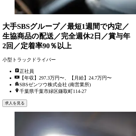
大手SBSグループ／最短1週間で内定／
生協商品の配送／完全週休2日／賞与年
2回／定着率90％以上
小型トラックドライバー
正社員
【年収】297.3万円〜、【月給】24.7万円〜
SBSゼンツウ株式会社 (南営業所)
千葉県千葉市緑区鎌取町114‐27
求人を見る