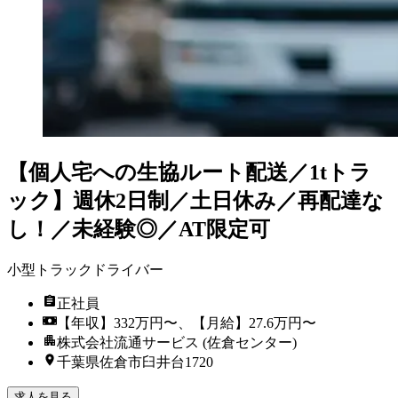
【個人宅への生協ルート配送／1tトラ
ック】週休2日制／土日休み／再配達な
し！／未経験◎／AT限定可
小型トラックドライバー
正社員
【年収】332万円〜、【月給】27.6万円〜
株式会社流通サービス (佐倉センター)
千葉県佐倉市臼井台1720
求人を見る