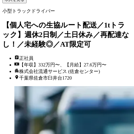
小型トラックドライバー
【個人宅への生協ルート配送／1tトラ
ック】週休2日制／土日休み／再配達な
し！／未経験◎／AT限定可
正社員
【年収】332万円〜、【月給】27.6万円〜
株式会社流通サービス (佐倉センター)
千葉県佐倉市臼井台1720