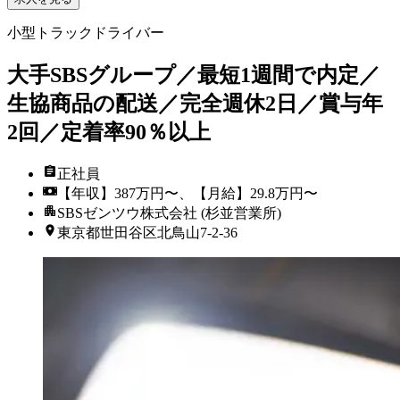
小型トラックドライバー
大手SBSグループ／最短1週間で内定／
生協商品の配送／完全週休2日／賞与年
2回／定着率90％以上
正社員
【年収】387万円〜、【月給】29.8万円〜
SBSゼンツウ株式会社 (杉並営業所)
東京都世田谷区北鳥山7-2-36