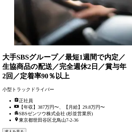
大手SBSグループ／最短1週間で内定／
生協商品の配送／完全週休2日／賞与年
2回／定着率90％以上
小型トラックドライバー
正社員
【年収】387万円〜、【月給】29.8万円〜
SBSゼンツウ株式会社 (杉並営業所)
東京都世田谷区北鳥山7-2-36
求人を見る