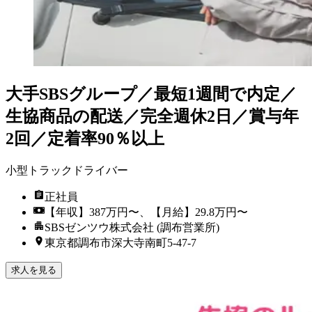
大手SBSグループ／最短1週間で内定／
生協商品の配送／完全週休2日／賞与年
2回／定着率90％以上
小型トラックドライバー
正社員
【年収】387万円〜、【月給】29.8万円〜
SBSゼンツウ株式会社 (調布営業所)
東京都調布市深大寺南町5-47-7
求人を見る