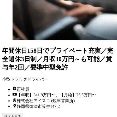
年間休日158日でプライベート充実／完
全週休3日制／月収30万円～も可能／賞
与年2回／要準中型免許
小型トラックドライバー
正社員
【年収】341.8万円〜、【月給】25.5万円〜
株式会社アイスコ (焼津営業所)
静岡県焼津市策牛147-2
求人を見る