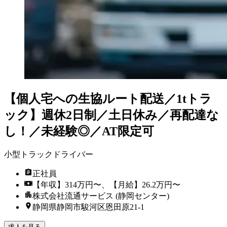
【個人宅への生協ルート配送／1tトラ
ック】週休2日制／土日休み／再配達な
し！／未経験◎／AT限定可
小型トラックドライバー
正社員
【年収】314万円〜、【月給】26.2万円〜
株式会社流通サービス (静岡センター)
静岡県静岡市駿河区恩田原21-1
求人を見る