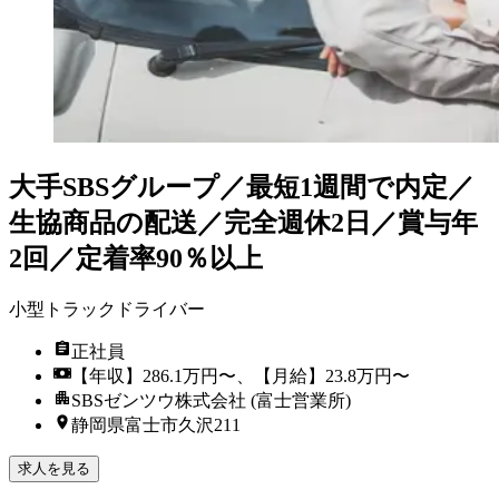
大手SBSグループ／最短1週間で内定／
生協商品の配送／完全週休2日／賞与年
2回／定着率90％以上
小型トラックドライバー
正社員
【年収】286.1万円〜、【月給】23.8万円〜
SBSゼンツウ株式会社 (富士営業所)
静岡県富士市久沢211
求人を見る