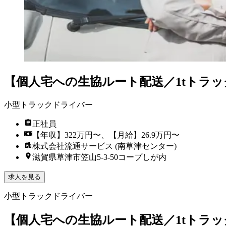
【個人宅への生協ルート配送／1tトラッ
小型トラックドライバー
正社員
【年収】322万円〜、【月給】26.9万円〜
株式会社流通サービス (南草津センター)
滋賀県草津市笠山5-3‐50コープしが内
求人を見る
小型トラックドライバー
【個人宅への生協ルート配送／1tトラッ