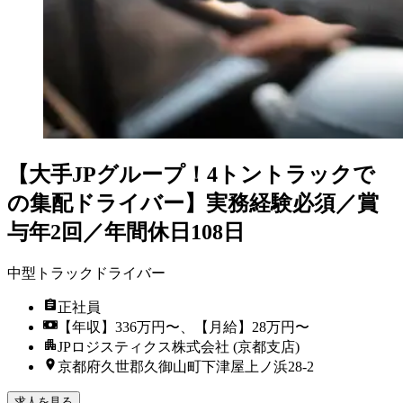
【大手JPグループ！4トントラックで
の集配ドライバー】実務経験必須／賞
与年2回／年間休日108日
中型トラックドライバー
正社員
【年収】336万円〜、【月給】28万円〜
JPロジスティクス株式会社 (京都支店)
京都府久世郡久御山町下津屋上ノ浜28-2
求人を見る