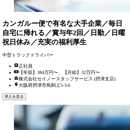
カンガルー便で有名な大手企業／毎日
自宅に帰れる／賞与年2回／日勤／日曜
祝日休み／充実の福利厚生
中型トラックドライバー
正社員
【年収】384万円〜、【月給】32万円〜
株式会社セイノースタッフサービス (摂津支店)
大阪府摂津市鳥飼上5-3-6
求人を見る