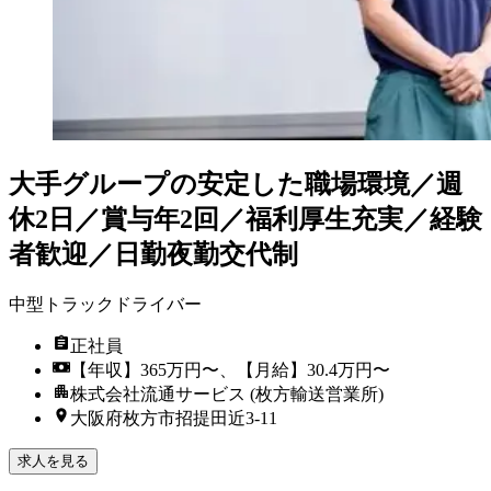
大手グループの安定した職場環境／週
休2日／賞与年2回／福利厚生充実／経験
者歓迎／日勤夜勤交代制
中型トラックドライバー
正社員
【年収】365万円〜、【月給】30.4万円〜
株式会社流通サービス (枚方輸送営業所)
大阪府枚方市招提田近3-11
求人を見る