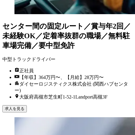
センター間の固定ルート／賞与年2回／
未経験OK／定着率抜群の職場／無料駐
車場完備／要中型免許
中型トラックドライバー
正社員
【年収】364万円〜、【月給】28万円〜
ダイセーロジスティクス株式会社 (関西ハブセンタ
ー)
大阪府高槻市芝生町1-52-1Landport高槻3F
求人を見る