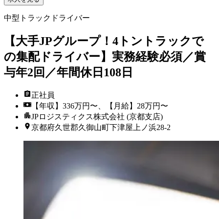
中型トラックドライバー
【大手JPグループ！4トントラックで
の集配ドライバー】実務経験必須／賞
与年2回／年間休日108日
正社員
【年収】336万円〜、【月給】28万円〜
JPロジスティクス株式会社 (京都支店)
京都府久世郡久御山町下津屋上ノ浜28-2