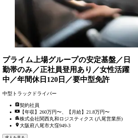
プライム上場グループの安定基盤／日
勤帯のみ／正社員登用あり／女性活躍
中／年間休日120日／要中型免許
中型トラックドライバー
契約社員
【年収】260万円〜、【月給】21.8万円〜
株式会社関西丸和ロジスティクス (八尾営業所)
大阪府八尾市大窪949-3
求人を見る