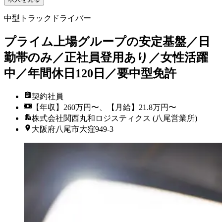
中型トラックドライバー
プライム上場グループの安定基盤／日
勤帯のみ／正社員登用あり／女性活躍
中／年間休日120日／要中型免許
契約社員
【年収】260万円〜、【月給】21.8万円〜
株式会社関西丸和ロジスティクス (八尾営業所)
大阪府八尾市大窪949-3