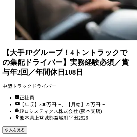
【大手JPグループ！4トントラックで
の集配ドライバー】実務経験必須／賞
与年2回／年間休日108日
中型トラックドライバー
正社員
【年収】300万円〜、【月給】25万円〜
JPロジスティクス株式会社 (熊本支店)
熊本県上益城郡益城町平田2526
求人を見る