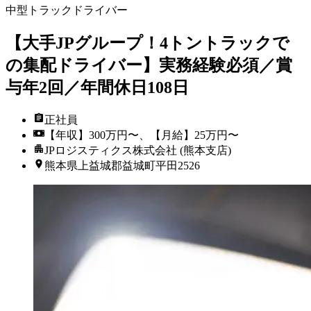
中型トラックドライバー
【大手JPグループ！4トントラックで
の集配ドライバー】実務経験必須／賞
与年2回／年間休日108日
正社員
【年収】300万円〜、【月給】25万円〜
JPロジスティクス株式会社 (熊本支店)
熊本県上益城郡益城町平田2526