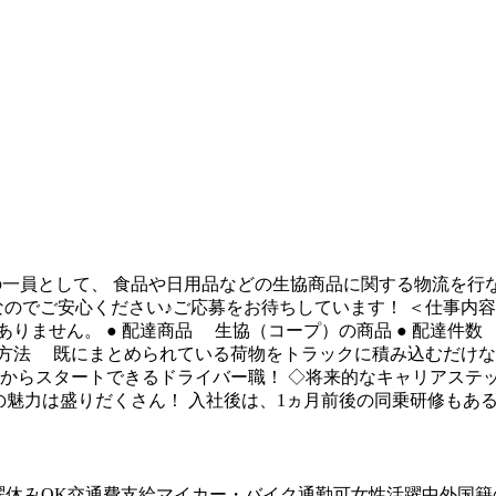
プの一員として、 食品や日用品などの生協商品に関する物流を行
のでご安心ください♪ご応募をお待ちしています！ ＜仕事内容
ません。 ● 配達商品 生協（コープ）の商品 ● 配達件数 
積み降ろし方法 既にまとめられている荷物をトラックに積み込むだ
からスタートできるドライバー職！ ◇将来的なキャリアステッ
ツウの魅力は盛りだくさん！ 入社後は、1ヵ月前後の同乗研修も
曜休みOK
交通費支給
マイカー・バイク通勤可
女性活躍中
外国籍