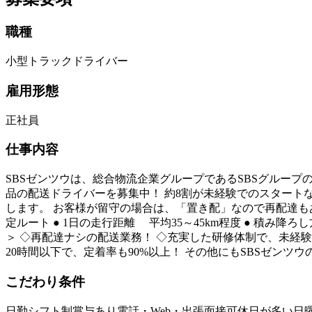
職種
小型トラックドライバー
雇用形態
正社員
仕事内容
SBSゼンツウは、総合物流企業グループであるSBSグルー
品の配送ドライバーを募集中！ 約8割が未経験でのスタートな
します。 お客様が留守の場合は、「置き配」なので再配達もあり
定ルート ● 1日の走行距離 平均35～45km程度 ● 
＞ ◇再配達ナシの配送業務！ ◇充実した研修体制で、未経験
20時間以下で、定着率も90%以上！ その他にもSBSゼン
こだわり条件
日勤
シフト制
賞与あり
電話・Web・出張面接可
休日が多い
日