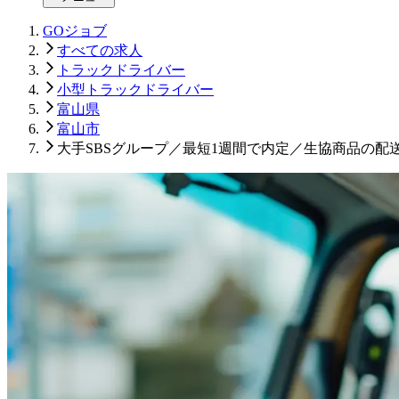
GOジョブ
すべての求人
トラックドライバー
小型トラックドライバー
富山県
富山市
大手SBSグループ／最短1週間で内定／生協商品の配