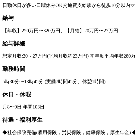
日勤
休日が多い
日曜休みOK
交通費支給
駅から徒歩10分以内
マ
給与
【年収】250万円〜320万円、【月給】20万円〜27万円
給与詳細
想定月収:20～27万円(平均月収約23万円) 初年度平均年収280
勤務時間
5時30分〜13時45分 (実働7時間45分、休憩1時間)
休日・休暇
月8〜9日 年間103日
待遇・福利厚生
◆社会保険完備(雇用保険，労災保険，健康保険，厚生年金) 