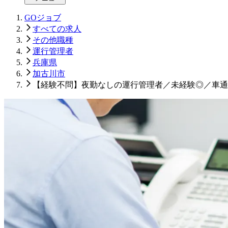
GOジョブ
すべての求人
その他職種
運行管理者
兵庫県
加古川市
【経験不問】夜勤なしの運行管理者／未経験◎／車通