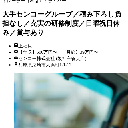
トレーラー（牽引）ドライバー
大手センコーグループ／積み下ろし負
担なし／充実の研修制度／日曜祝日休
み／賞与あり
正社員
【年収】500万円〜、【月給】39万円〜
センコー株式会社 (阪神主管支店)
兵庫県尼崎市大浜町1-1-17