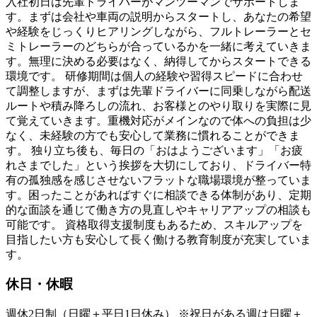
入社初日は先輩ドライバーがマンツーマンでサポートしま
す。まずは会社や車両の説明からスタートし、あなたの希望
や経験をじっくりヒアリングしながら、フルトレーラーとセ
ミトレーラーのどちらが合っているかを一緒に考えていきま
す。無理に決める必要はなく、納得してからスタートできる
環境です。 研修期間は個人の経験や習得スピードに合わせ
て調整しますが、まずは先輩ドライバーに同乗しながら配送
ルートや積み降ろしの流れ、お客様とのやり取りを実際に見
て覚えていきます。重機対応がメインなので体への負担は少
なく、未経験の方でも安心して業務に慣れることができま
す。 独り立ち後も、毎日の「おはようございます」「お疲
れさまでした」という挨拶を大切にしており、ドライバー特
有の孤独感を感じさせないフラットな職場環境が整っていま
す。困ったことがあればすぐに相談できる体制があり、定期
的な面談を通じて働き方の見直しやキャリアアップの相談も
可能です。 資格取得支援制度もあるため、スキルアップを
目指したい方も安心して長く働ける教育制度が充実していま
す。
休日・休暇
週休2⽇制（⽇曜＋平⽇1⽇休み） ※祝⽇がある週は⽇曜＋