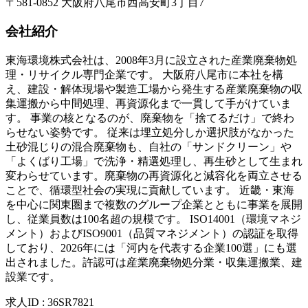
〒581-0852 大阪府八尾市西高安町3丁目7
会社紹介
東海環境株式会社は、2008年3月に設立された産業廃棄物処
理・リサイクル専門企業です。 大阪府八尾市に本社を構
え、建設・解体現場や製造工場から発生する産業廃棄物の収
集運搬から中間処理、再資源化まで一貫して手がけていま
す。 事業の核となるのが、廃棄物を「捨てるだけ」で終わ
らせない姿勢です。 従来は埋立処分しか選択肢がなかった
土砂混じりの混合廃棄物も、自社の「サンドクリーン」や
「よくばり工場」で洗浄・精選処理し、再生砂として生まれ
変わらせています。廃棄物の再資源化と減容化を両立させる
ことで、循環型社会の実現に貢献しています。 近畿・東海
を中心に関東圏まで複数のグループ企業とともに事業を展開
し、従業員数は100名超の規模です。 ISO14001（環境マネジ
メント）およびISO9001（品質マネジメント）の認証を取得
しており、2026年には「河内を代表する企業100選」にも選
出されました。許認可は産業廃棄物処分業・収集運搬業、建
設業です。
求人ID
:
36SR7821