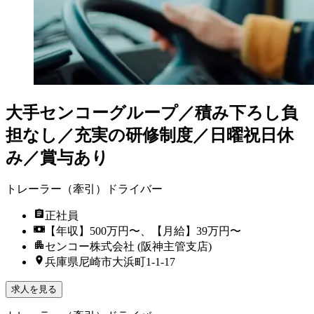
大手センコーグループ／積み下ろし負
担なし／充実の研修制度／日曜祝日休
み／賞与あり
トレーラー（牽引）ドライバー
正社員
【年収】500万円〜、【月給】39万円〜
センコー株式会社 (阪神主管支店)
兵庫県尼崎市大浜町1-1-17
求人を見る