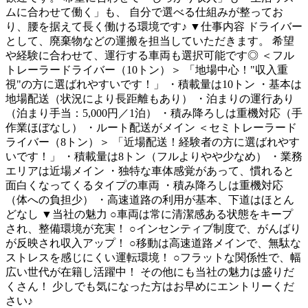
ムに合わせて働く」も、 自分で選べる仕組みが整ってお
り、腰を据えて長く働ける環境です♪ ▼仕事内容 ドライバー
として、廃棄物などの運搬を担当していただきます。 希望
や経験に合わせて、運行する車両も選択可能です◎ ＜フル
トレーラードライバー（10トン）＞ 「地場中心！"収入重
視"の方に選ばれやすいです！」 ・積載量は10トン ・基本は
地場配送（状況により長距離もあり） ・泊まりの運行あり
（泊まり手当：5,000円／1泊） ・積み降ろしは重機対応（手
作業ほぼなし） ・ルート配送がメイン ＜セミトレーラード
ライバー（8トン）＞ 「近場配送！経験者の方に選ばれやす
いです！」 ・積載量は8トン（フルよりやや少なめ） ・業務
エリアは近場メイン ・独特な車体感覚があって、慣れると
面白くなってくるタイプの車両 ・積み降ろしは重機対応
（体への負担少） ・高速道路の利用が基本、下道はほとん
どなし ▼当社の魅力 ○車両は常に清潔感ある状態をキープ
され、整備環境が充実！ ○インセンティブ制度で、がんばり
が反映され収⼊アップ！ ○移動は高速道路メインで、無駄な
ストレスを感じにくい運転環境！ ○フラットな関係性で、幅
広い世代が在籍し活躍中！ その他にも当社の魅力は盛りだ
くさん！ 少しでも気になった方はお早めにエントリーくだ
さい♪