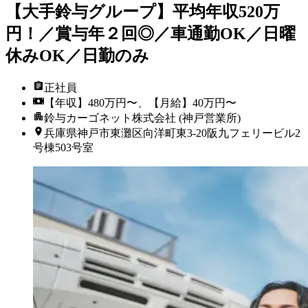
【大手鈴与グループ】平均年収520万
円！／賞与年２回◎／車通勤OK／日曜
休みOK／日勤のみ
正社員
【年収】480万円〜、【月給】40万円〜
鈴与カーゴネット株式会社 (神戸営業所)
兵庫県神戸市東灘区向洋町東3-20阪九フェリービル2
号棟503号室