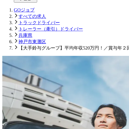
GOジョブ
すべての求人
トラックドライバー
トレーラー（牽引）ドライバー
兵庫県
神戸市東灘区
【大手鈴与グループ】平均年収520万円！／賞与年２