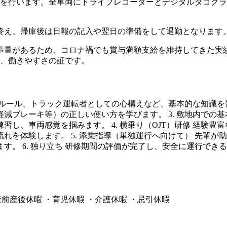
送を行います。全車両にドライブレコーダーとデジタルタコグ
を終え、帰庫後は日報の記入や翌日の準備をして退勤となります
量があるため、コロナ禍でも賞与満額支給を維持してきた実績
が、働きやすさの証です。
通ルール、トラック運転者としての心構えなど、基本的な知識を習
減ブレーキ等）の正しい使い方を学びます。 3. 敷地内での
し、車両感覚を掴みます。 4. 横乗り（OJT）研修 経験
れを体験します。 5. 添乗指導（単独運行へ向けて） 先輩
す。 6. 独り立ち 研修期間の評価が完了し、安全に運行で
産前産後休暇 ・育児休暇 ・介護休暇 ・忌引休暇