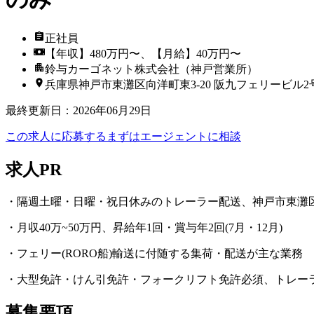
正社員
【年収】480万円〜、【月給】40万円〜
鈴与カーゴネット株式会社（神戸営業所）
兵庫県神戸市東灘区向洋町東3-20 阪九フェリービル2号
最終更新日
：
2026年06月29日
この求人に応募する
まずはエージェントに相談
求人PR
・隔週土曜・日曜・祝日休みのトレーラー配送、神戸市東灘
・月収40万~50万円、昇給年1回・賞与年2回(7月・12月)
・フェリー(RORO船)輸送に付随する集荷・配送が主な業務
・大型免許・けん引免許・フォークリフト免許必須、トレー
募集要項