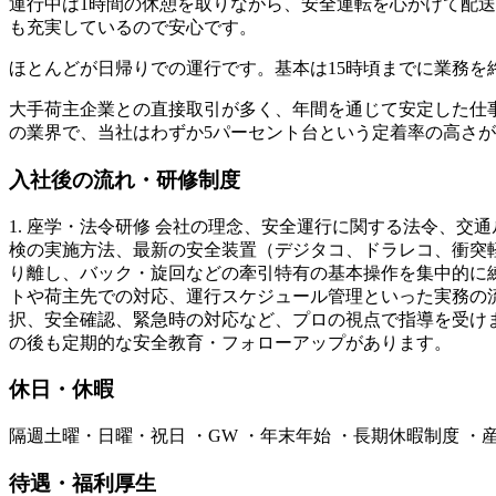
運行中は1時間の休憩を取りながら、安全運転を心がけて配
も充実しているので安心です。
ほとんどが日帰りでの運行です。基本は15時頃までに業務
大手荷主企業との直接取引が多く、年間を通じて安定した仕事
の業界で、当社はわずか5パーセント台という定着率の高さ
入社後の流れ・研修制度
1. 座学・法令研修 会社の理念、安全運行に関する法令、交
検の実施方法、最新の安全装置（デジタコ、ドラレコ、衝突軽
り離し、バック・旋回などの牽引特有の基本操作を集中的に練習
トや荷主先での対応、運行スケジュール管理といった実務の流
択、安全確認、緊急時の対応など、プロの視点で指導を受けま
の後も定期的な安全教育・フォローアップがあります。
休日・休暇
隔週土曜・日曜・祝日 ・GW ・年末年始 ・長期休暇制度 ・
待遇・福利厚生