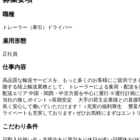
職種
トレーラー（牽引）ドライバー
雇用形態
正社員
仕事内容
高品質な輸送サービスを、もっと多くのお客様にご提供できる
随する陸上輸送業務として、 トレーラーによる集荷・配送を
配送エリア 中国・関西・中京方面を中心に運行 ※運行計画に
当社の推しポイント ○長期安定 大手の荷主企業様との直
長く安心して働いていただけます！ ○充実の福利厚生 豊富
ライベートも充実しております♪ ぜひお気軽にまずはエント
こだわり条件
日勤
入社祝い金・支援金あり
賞与あり
休日が多い
日曜休みOK