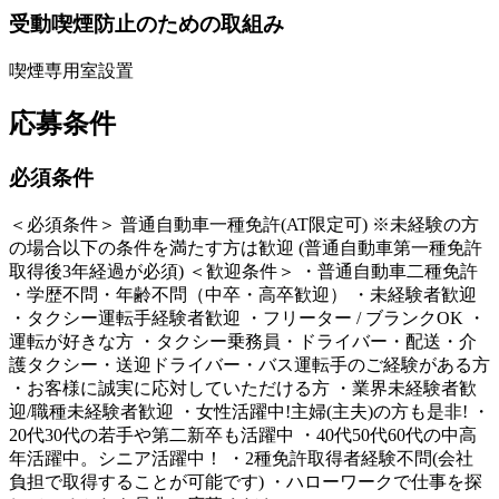
受動喫煙防止のための取組み
喫煙専用室設置
応募条件
必須条件
＜必須条件＞ 普通自動車一種免許(AT限定可) ※未経験の方
の場合以下の条件を満たす方は歓迎 (普通自動車第一種免許
取得後3年経過が必須) ＜歓迎条件＞ ・普通自動車二種免許
・学歴不問・年齢不問（中卒・高卒歓迎） ・未経験者歓迎
・タクシー運転手経験者歓迎 ・フリーター / ブランクOK ・
運転が好きな方 ・タクシー乗務員・ドライバー・配送・介
護タクシー・送迎ドライバー・バス運転手のご経験がある方
・お客様に誠実に応対していただける方 ・業界未経験者歓
迎/職種未経験者歓迎 ・女性活躍中!主婦(主夫)の方も是非! ・
20代30代の若手や第二新卒も活躍中 ・40代50代60代の中高
年活躍中。シニア活躍中！ ・2種免許取得者経験不問(会社
負担で取得することが可能です) ・ハローワークで仕事を探