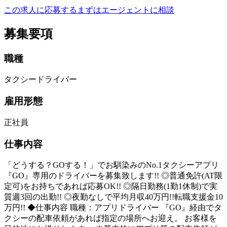
この求人に応募する
まずはエージェントに相談
募集要項
職種
タクシードライバー
雇用形態
正社員
仕事内容
「どうする？GOする！」でお馴染みのNo.1タクシーアプリ
『GO』専用のドライバーを募集致します!! ◎普通免許(AT限
定可)をお持ちであれば応募OK!! ◎隔日勤務(1勤1休制)で実
質週3回の出勤!! ◎夜勤なしで平均月収40万円!!転職支援金10
万円!! ◆仕事内容 職種：アプリドライバー 『GO』経由でタ
クシーの配車依頼があれば指定の場所へお迎え。 お客様を