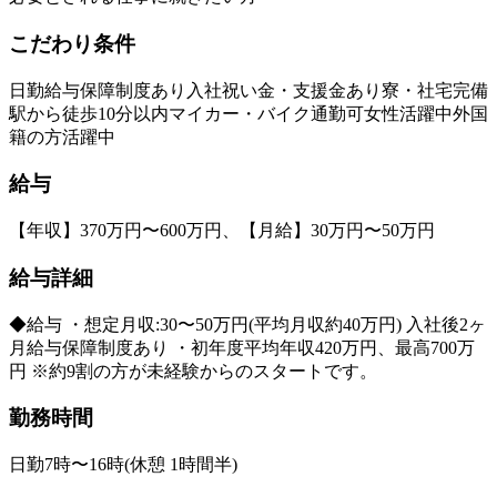
こだわり条件
日勤
給与保障制度あり
入社祝い金・支援金あり
寮・社宅完備
駅から徒歩10分以内
マイカー・バイク通勤可
女性活躍中
外国
籍の方活躍中
給与
【年収】370万円〜600万円、【月給】30万円〜50万円
給与詳細
◆給与 ・想定月収:30〜50万円(平均月収約40万円) 入社後2ヶ
月給与保障制度あり ・初年度平均年収420万円、最高700万
円 ※約9割の方が未経験からのスタートです。
勤務時間
日勤7時〜16時(休憩 1時間半)