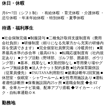
休日・休暇
月6〜7日（シフト制） ・有給休暇 ・育児休暇 ・介護休暇 ・
忌引休暇 ・年末年始休暇 ・特別休暇 ・夏季休暇
待遇・福利厚生
■社会保険完備 ■制服貸与 ■二種免許取得支援制度有（費用
会社負担） ■研修制度（頼りになる先輩方から充実の研修内
容を受講できます） ■完全個室社員寮完備（冷暖房付） ■業
界最高水準の歩合率（最高63％） ■転職応援制度有（社内規
定あり） ■クラブ活動（野球部、ゴルフ部、囲碁部、ボウリ
ング部） ■基本、残業なし ■欠勤控除なし ■専用乗り場やグ
ループ無線多数 ■法人チケット契約多数 ■社内保育園併設
（従業員優先） ■TSUTAYA利用割引 ■健康診断年2回実施 ■
休憩室・仮眠室・シャワールーム ■女性専用施設あり ■運転
者適性診断所 ■保養施設国内25ヶ所 ■退職金制度 ◆全AT
車、全車カーナビ装備、配車アプリ搭載 ◆マイカー・バイ
ク・自転車通勤ＯＫ
勤務地