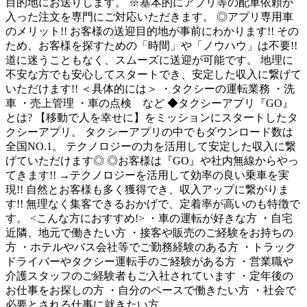
目的地にお送りします。 ※基本的にアプリ等の配車依頼が
入った注文を専門にご対応いただきます。 ◎アプリ専用車
のメリット!! お客様の送迎目的地が事前にわかります!! その
ため、お客様を探すための「時間」や「ノウハウ」は不要!!
道に迷うこともなく、スムーズに送迎が可能です。 地理に
不安な方でも安心してスタートでき、安定した収入に繋げて
いただけます!! ＜具体的には＞ ・タクシーの運転業務 ・洗
車 ・売上管理 ・車の点検 など ◆タクシーアプリ『GO』
とは? 【移動で人を幸せに】をミッションにスタートしたタ
クシーアプリ。 タクシーアプリの中でもダウンロード数は
全国NO.1。 テクノロジーの力を活用して安定した収入に繋
げていただけます◎ ◎お客様は『GO』や社内無線からやっ
てきます!! →テクノロジーを活用して効率の良い乗車を実
現!! 自然とお客様も多く獲得でき、収入アップに繋がりま
す!! 無理なく集客できるおかげで、定着率が高いのも特徴で
す。 <こんな方におすすめ!> ・車の運転が好きな方 ・自宅
近隣、地元で働きたい方 ・接客や販売のご経験をお持ちの
方 ・ホテルやバス会社等でご勤務経験のある方 ・トラック
ドライバーやタクシー運転手のご経験がある方 ・営業職や
介護スタッフのご経験者もご入社されています ・定年後の
お仕事をお探しの方 ・自分のペースで働きたい方 ・社会で
必要とされる仕事に就きたい方