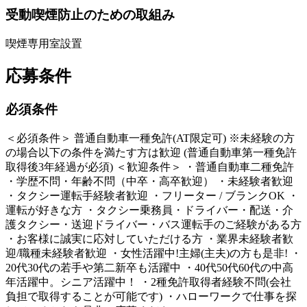
受動喫煙防止のための取組み
喫煙専用室設置
応募条件
必須条件
＜必須条件＞ 普通自動車一種免許(AT限定可) ※未経験の方
の場合以下の条件を満たす方は歓迎 (普通自動車第一種免許
取得後3年経過が必須) ＜歓迎条件＞ ・普通自動車二種免許
・学歴不問・年齢不問（中卒・高卒歓迎） ・未経験者歓迎
・タクシー運転手経験者歓迎 ・フリーター / ブランクOK ・
運転が好きな方 ・タクシー乗務員・ドライバー・配送・介
護タクシー・送迎ドライバー・バス運転手のご経験がある方
・お客様に誠実に応対していただける方 ・業界未経験者歓
迎/職種未経験者歓迎 ・女性活躍中!主婦(主夫)の方も是非! ・
20代30代の若手や第二新卒も活躍中 ・40代50代60代の中高
年活躍中。シニア活躍中！ ・2種免許取得者経験不問(会社
負担で取得することが可能です) ・ハローワークで仕事を探