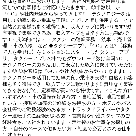
客様を目的地にお送りします。 ※社内無線や専用乗り場、
流しでのお客様もご対応いただきます。 ◎半数以上が
『GO』や社内無線からやってきます!! →テクノロジーを活
用して効率の良い乗車を実現!! アプリと流し併用することで
自然とお客様も多く獲得でき、収入アップに繋がります!!効
率重視で集客できる為、収入アップを目指す方にお勧めで
す!! ＜具体的には＞ ・タクシーの運転業務 ・洗車 ・売上管
理 ・車の点検 など ◆タクシーアプリ『GO』とは? 【移動
で人を幸せに】をミッションにスタートしたタクシーアプ
リ。 タクシーアプリの中でもダウンロード数は全国NO.1。
テクノロジーの力を活用して安定した収入に繋げていただけ
ます◎ ◎お客様は『GO』や社内無線からやってきます!! →
テクノロジーを活用して効率の良い乗車を実現!! 自然とお客
様も多く獲得でき、収入アップに繋がります!! 無理なく集客
できるおかげで、定着率が高いのも特徴です。 <こんな方に
おすすめ!> ・車の運転が好きな方 ・自宅近隣、地元で働き
たい方 ・接客や販売のご経験をお持ちの方 ・ホテルやバス
会社等でご勤務経験のある方 ・トラックドライバーやタク
シー運転手のご経験がある方 ・営業職や介護スタッフのご
経験者もご入社されています ・定年後のお仕事をお探しの
方 ・自分のペースで働きたい方 ・社会で必要とされる仕事
に就きたい方