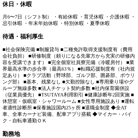
休日・休暇
月6〜7日（シフト制） ・有給休暇 ・育児休暇 ・介護休暇 ・
忌引休暇 ・年末年始休暇 ・特別休暇 ・夏季休暇
待遇・福利厚生
■社会保険完備 ■制服貸与 ■二種免許取得支援制度有（費用
会社負担） ■研修制度（頼りになる先輩方から充実の研修内
容を受講できます） ■完全個室社員寮完備（冷暖房付） ■業
界最高水準の歩合率（最高63％） ■転職応援制度有（社内規
定あり） ■クラブ活動（野球部、ゴルフ部、囲碁部、ボウリ
ング部） ■基本、残業なし ■欠勤控除なし ■専用乗り場やグ
ループ無線多数 ■法人チケット契約多数 ■社内保育園併設
（従業員優先） ■TSUTAYA利用割引 ■健康診断年2回実施 ■
休憩室・仮眠室・シャワールーム ■女性専用施設あり ■運転
者適性診断所 ■保養施設国内25ヶ所 ■退職金制度 ◆全AT
車、全車カーナビ装備、配車アプリ搭載 ◆マイカー・バイ
ク・自転車通勤ＯＫ
勤務地