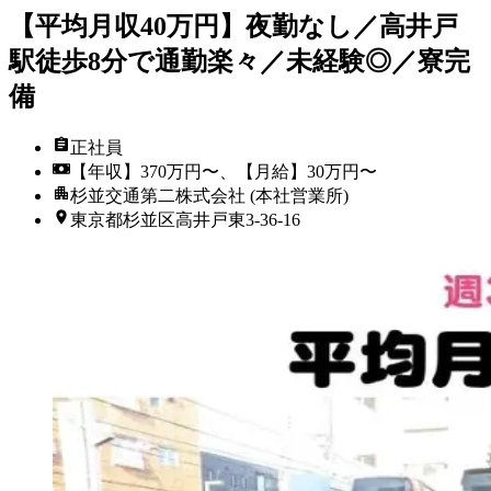
【平均月収40万円】夜勤なし／高井戸
駅徒歩8分で通勤楽々／未経験◎／寮完
備
正社員
【年収】370万円〜、【月給】30万円〜
杉並交通第二株式会社 (本社営業所)
東京都杉並区高井戸東3‐36‐16