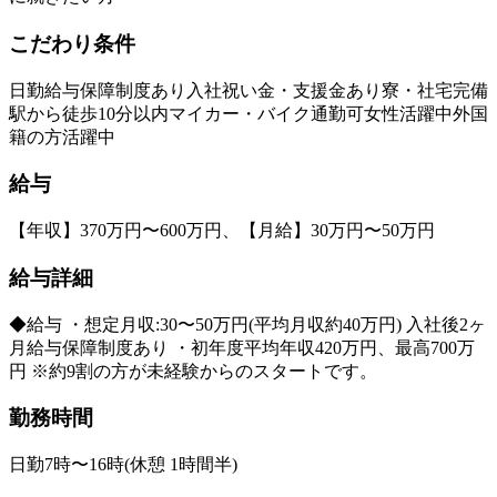
こだわり条件
日勤
給与保障制度あり
入社祝い金・支援金あり
寮・社宅完備
駅から徒歩10分以内
マイカー・バイク通勤可
女性活躍中
外国
籍の方活躍中
給与
【年収】370万円〜600万円、【月給】30万円〜50万円
給与詳細
◆給与 ・想定月収:30〜50万円(平均月収約40万円) 入社後2ヶ
月給与保障制度あり ・初年度平均年収420万円、最高700万
円 ※約9割の方が未経験からのスタートです。
勤務時間
日勤7時〜16時(休憩 1時間半)