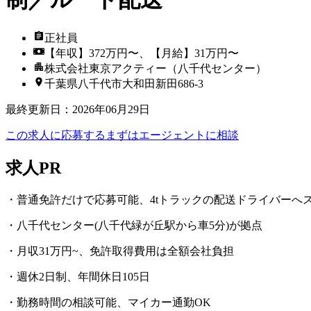
正社員
【年収】372万円〜、【月給】31万円〜
株式会社東京アクティー（八千代センター）
千葉県八千代市大和田新田686-3
最終更新日
：
2026年06月29日
この求人に応募する
まずはエージェントに相談
求人PR
・普通免許だけで応募可能、4tトラックの配送ドライバーへ
・八千代センター(八千代緑が丘駅から車5分)が拠点
・月収31万円~、免許取得費用は全額会社負担
・週休2日制、年間休日105日
・勤務時間の相談可能、マイカー通勤OK