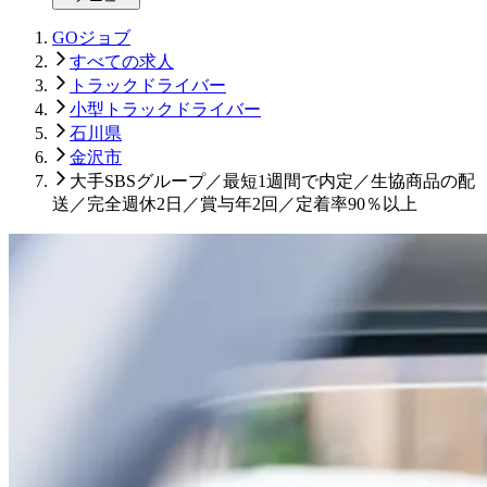
GOジョブ
すべての求人
トラックドライバー
小型トラックドライバー
石川県
金沢市
大手SBSグループ／最短1週間で内定／生協商品の配
送／完全週休2日／賞与年2回／定着率90％以上