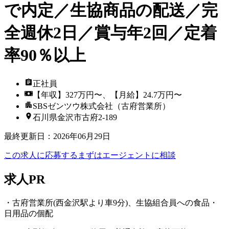
で内定／生協商品の配送／完
全週休2日／賞与年2回／定着
率90％以上
正社員
【年収】327万円〜、【月給】24.7万円〜
SBSゼンツウ株式会社（古府営業所）
石川県金沢市古府2‐189
最終更新日
：
2026年06月29日
この求人に応募する
まずはエージェントに相談
求人PR
・古府営業所(西金沢駅より車9分)、生協組合員への食品・
日用品の個配