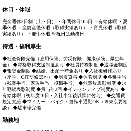
休日・休暇
完全週休2日制（土・日） ・年間休日105日 ・有給休暇 ・夏
季休暇 ・産前産後休暇（取得実績あり） ・育児休暇（取得
実績あり） ・慶弔休暇 ※祝日は勤務日
待遇・福利厚生
◆社会保険完備（雇用保険、労災保険、健康保険、厚生年
金） ◆資格取得支援制度あり ◆社員持株制度 ◆退職金制度
◆報奨金制度 ◆結婚、出産一時金あり ◆入社後研修あり
（座学、OJT研修ほか） ◆制服貸与 ◆休暇制度 ◆各種手当
（残業手当、家族手当、役職手当） ◆無事故表彰制度 ◆永
年勤続表彰制度 ◆賞与年2回 ◆インセンティブ制度あり ◆
有給休暇（初年度10日・入社半年後以降に付与） ◆交通費
規定支給 ◆マイカー・バイク・自転車通勤OK（※東京要相
談） ◆駐車場完備
勤務地