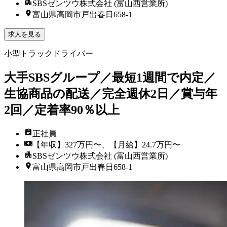
SBSゼンツウ株式会社 (富山西営業所)
富山県高岡市戸出春日658-1
求人を見る
小型トラックドライバー
大手SBSグループ／最短1週間で内定／
生協商品の配送／完全週休2日／賞与年
2回／定着率90％以上
正社員
【年収】327万円〜、【月給】24.7万円〜
SBSゼンツウ株式会社 (富山西営業所)
富山県高岡市戸出春日658-1