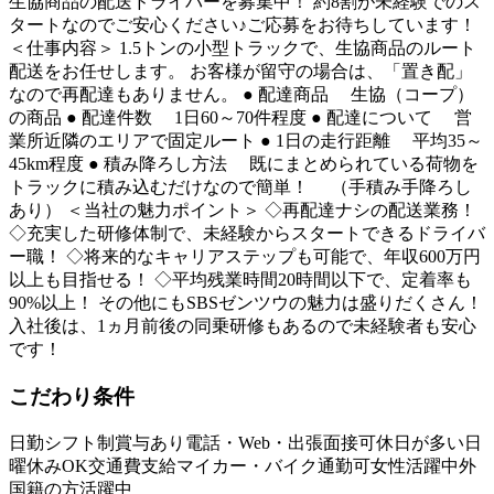
生協商品の配送ドライバーを募集中！ 約8割が未経験でのス
タートなのでご安心ください♪ご応募をお待ちしています！
＜仕事内容＞ 1.5トンの小型トラックで、生協商品のルート
配送をお任せします。 お客様が留守の場合は、「置き配」
なので再配達もありません。 ● 配達商品 生協（コープ）
の商品 ● 配達件数 1日60～70件程度 ● 配達について 営
業所近隣のエリアで固定ルート ● 1日の走行距離 平均35～
45km程度 ● 積み降ろし方法 既にまとめられている荷物を
トラックに積み込むだけなので簡単！ （手積み手降ろし
あり） ＜当社の魅力ポイント＞ ◇再配達ナシの配送業務！
◇充実した研修体制で、未経験からスタートできるドライバ
ー職！ ◇将来的なキャリアステップも可能で、年収600万円
以上も目指せる！ ◇平均残業時間20時間以下で、定着率も
90%以上！ その他にもSBSゼンツウの魅力は盛りだくさん！
入社後は、1ヵ月前後の同乗研修もあるので未経験者も安心
です！
こだわり条件
日勤
シフト制
賞与あり
電話・Web・出張面接可
休日が多い
日
曜休みOK
交通費支給
マイカー・バイク通勤可
女性活躍中
外
国籍の方活躍中