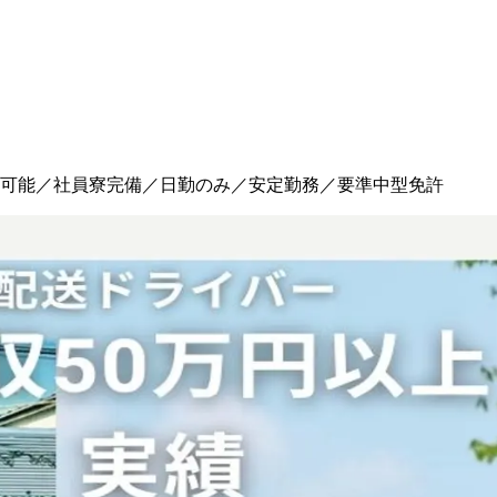
い可能／社員寮完備／日勤のみ／安定勤務／要準中型免許