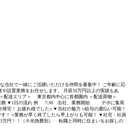
な当社で一緒にご活躍いただける仲間を募集中！ ご年齢に応
や設置業務をお任せします。 月収50万円以上の実績もあ
） ＜配送エリア＞ 東京都内中心に首都圏内 ＜配送荷物＞
業務 ▼1日の流れ 例 7:30 出社、業務開始 デポに集荷
完全帰宅！ お疲れ様でした♪ ▼当社の魅力 ○給与の週払い可能！
す！ ○業務が早く終了したら早上がりも可能！ ▼社宅・社員
3万円！！（※光熱費別） 転職と同時に住まいをお探しの