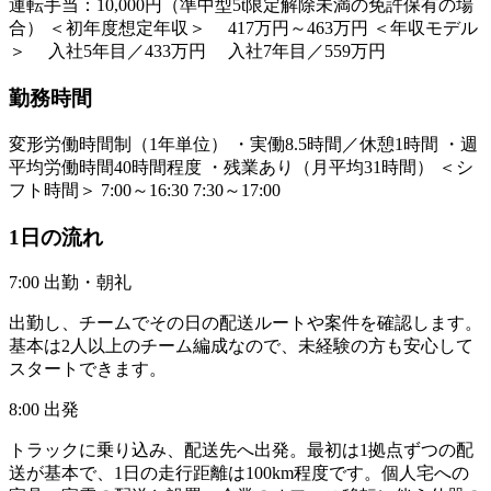
運転手当：10,000円（準中型5t限定解除未満の免許保有の場
合） ＜初年度想定年収＞ 417万円～463万円 ＜年収モデル
＞ 入社5年目／433万円 入社7年目／559万円
勤務時間
変形労働時間制（1年単位） ・実働8.5時間／休憩1時間 ・週
平均労働時間40時間程度 ・残業あり（月平均31時間） ＜シ
フト時間＞ 7:00～16:30 7:30～17:00
1日の流れ
7:00 出勤・朝礼
出勤し、チームでその日の配送ルートや案件を確認します。
基本は2人以上のチーム編成なので、未経験の方も安心して
スタートできます。
8:00 出発
トラックに乗り込み、配送先へ出発。最初は1拠点ずつの配
送が基本で、1日の走行距離は100km程度です。個人宅への