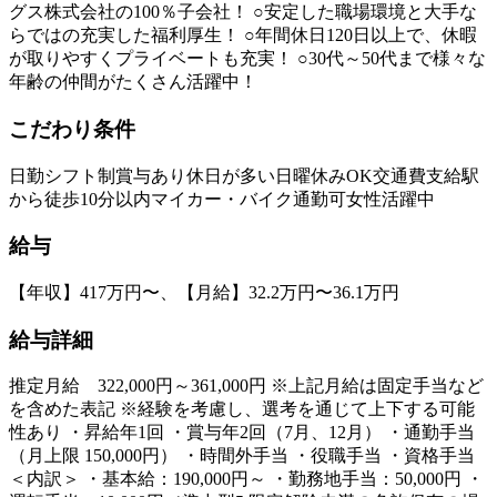
グス株式会社の100％子会社！ ○安定した職場環境と大手な
らではの充実した福利厚生！ ○年間休日120日以上で、休暇
が取りやすくプライベートも充実！ ○30代～50代まで様々な
年齢の仲間がたくさん活躍中！
こだわり条件
日勤
シフト制
賞与あり
休日が多い
日曜休みOK
交通費支給
駅
から徒歩10分以内
マイカー・バイク通勤可
女性活躍中
給与
【年収】417万円〜、【月給】32.2万円〜36.1万円
給与詳細
推定月給 322,000円～361,000円 ※上記月給は固定手当など
を含めた表記 ※経験を考慮し、選考を通じて上下する可能
性あり ・昇給年1回 ・賞与年2回（7月、12月） ・通勤手当
（月上限 150,000円） ・時間外手当 ・役職手当 ・資格手当
＜内訳＞ ・基本給：190,000円～ ・勤務地手当：50,000円 ・