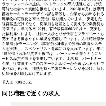
ラットフォームの提供、EVトラックの導入促進など、持続
可能な社会への貢献を推進しています。2023年10月には専門
部署サーキュラーデザイン課を新設し、企業から排出される
廃棄物の可視化と3Rの促進に取り組んでいます。 安定した
経営基盤だけでなく、従業員を財産として捉える企業姿勢も
特徴です。年間休日122日、有給取得率66.3％以上、充実し
た福利厚生により、社員一人ひとりが仕事もプライベートも
充実できる働きやすい環境を整備しています。入社時研修か
ら階層別eラーニング、職種特化研修まで独自の教育システ
ムを実践し、スペシャリスト育成に力を入れています。年に
1度開催される品質選手権では、パートナー企業とともにサ
ービス品質の向上を追求しています。 お客様、パートナー
企業、従業員すべてのステークホルダーから選ばれる会社で
あり続けるため、情熱を持って常にチャレンジを続け、新し
い価値を創造し続けています。
求人ID
:
Q0FZ0IZJ
同じ職種で近くの求人