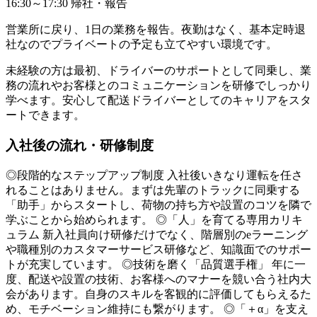
16:30～17:30 帰社・報告
営業所に戻り、1日の業務を報告。夜勤はなく、基本定時退
社なのでプライベートの予定も立てやすい環境です。
未経験の方は最初、ドライバーのサポートとして同乗し、業
務の流れやお客様とのコミュニケーションを研修でしっかり
学べます。安心して配送ドライバーとしてのキャリアをスタ
ートできます。
入社後の流れ・研修制度
◎段階的なステップアップ制度 入社後いきなり運転を任さ
れることはありません。まずは先輩のトラックに同乗する
「助手」からスタートし、荷物の持ち方や設置のコツを隣で
学ぶことから始められます。 ◎「人」を育てる専用カリキ
ュラム 新入社員向け研修だけでなく、階層別のeラーニング
や職種別のカスタマーサービス研修など、知識面でのサポー
トが充実しています。 ◎技術を磨く「品質選手権」 年に一
度、配送や設置の技術、お客様へのマナーを競い合う社内大
会があります。自身のスキルを客観的に評価してもらえるた
め、モチベーション維持にも繋がります。 ◎「＋α」を支え