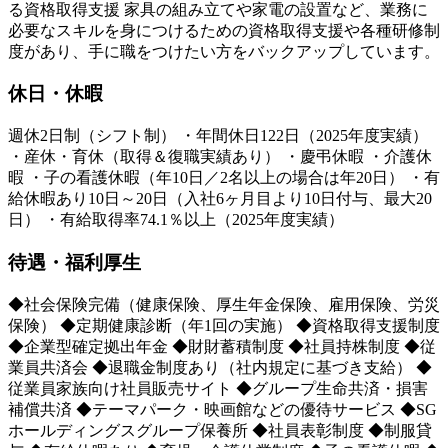
る資格取得支援 家具の組み立てや家電の設置など、業務に
必要なスキルを身につけるための資格取得支援や各種研修制
度があり、手に職をつけたい方をバックアップしています。
休日・休暇
週休2日制（シフト制） ・年間休日122日（2025年度実績）
・産休・育休（取得＆復職実績あり） ・慶弔休暇 ・介護休
暇 ・子の看護休暇（年10日／2名以上の場合は年20日） ・有
給休暇あり10日～20日（入社6ヶ月目より10日付与、最大20
日） ・有給取得率74.1％以上（2025年度実績）
待遇・福利厚生
◆社会保険完備（健康保険、厚生年金保険、雇用保険、労災
保険） ◆定期健康診断（年1回の実施） ◆資格取得支援制度
◆企業型確定拠出年金 ◆財財蓄積制度 ◆社員持株制度 ◆従
業員共済会 ◆退職金制度あり（社内規定に基づき支給） ◆
従業員家族向け社員販売サイト ◆グループ生命共済・損害
補償共済 ◆テーマパーク・映画館などの優待サービス ◆SG
ホールディングスグループ保養所 ◆社員表彰制度 ◆制服貸