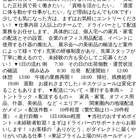
した正社員で長く働きたい」「資格を活かしたい」 「適度
に体を動かす仕事がしたい」など理由はなんでもOKです♪
少しでも気になった方は、まずはお気軽にエントリーくださ
い！ ▼仕事内容 2人以上のチームで、ドライバーとして配送
業務をお任せします。 具体的には、個人宅への家具・家電
の配送とその設置、 企業のオフィス用品配送、イベントに
使用する什器の搬出入、 展示会への美術品の輸送など案件
によって様々です♪ 充実の研修制度があり、先輩スタッフが
丁寧に教えるので、 未経験の方も安心してご応募くださ
い！ ▼1日の流れ 例 7:30 その日の出荷個数・運営状況
の確認 積み込み 8:30 出発 配達開始！ 12:00
休憩 13:00 午後の業務再開！ 18:00 帰社、残務処理
19:00 退勤 お疲れさまでした♪ ※スケジュールは変化す
ることもあります。 ▼配送について ＜運行する車両＞ 2
トントラック ＜配送するもの＞ 家具・家電、オフィス用
品、什器、美術品 など ＜エリア＞ 関東圏内の地場配送
がメイン ＜配送件数＞ 10件程度（繁忙期は15～20件程
度） ＜走行距離＞ 1日100km程度 ▼当社のおすすめポイ
ント ○未経験者歓迎！まずはドライバーのサポートからお願
いします！ ○お客様の「ありがとう」がダイレクトに届くや
りがいのある仕事！ ○東証プライム上場のSGホールディン