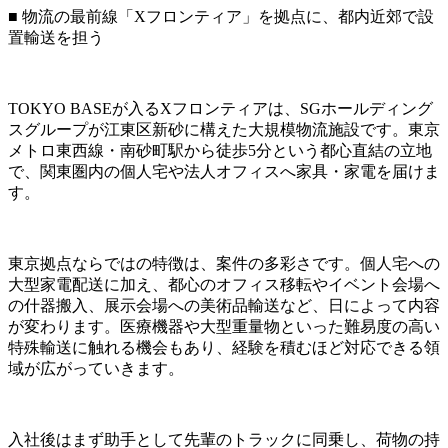
■ 物流の最前線「Xフロンティア」を拠点に、都内近郊で設
置輸送を担う
TOKYO BASEが入るXフロンティアは、SGホールディング
スグループが江東区新砂に構えた大規模物流施設です。東京
メトロ東西線・南砂町駅から徒歩5分という都心直結の立地
で、関東圏内の個人宅や法人オフィスへ家具・家電を届けま
す。
東京拠点ならではの特徴は、案件の多彩さです。個人宅への
大型家電配送に加え、都心のオフィス移転やイベント会場へ
の什器搬入、展示会場への美術品輸送など、日によって内容
が変わります。医療機器や大型重量物といった難易度の高い
特殊輸送に触れる機会もあり、経験を積むほど対応できる領
域が広がっていきます。
入社後はまず助手として先輩のトラックに同乗し、荷物の持