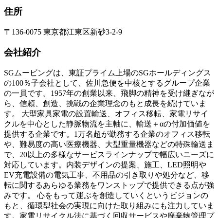
住所
〒136-0075 東京都江東区新砂3-2-9
会社紹介
SGムービングは、東証プライム上場のSGホールディングス
の100％子会社として、佐川急便を中核とするグループ企業
の一員です。1957年の創業以来、飛脚の精神を受け継ぎなが
ら、信頼、創造、挑戦の企業理念のもと成長を続けていま
す。 大型家具家電の設置輸送、オフィス移転、家電リサイ
クルを中心とした静脈物流を主軸に、輸送＋αの付加価値を
提供する企業です。1万名超が勤務する企業のオフィス移転
や、難易度の高い医療機器、大型重量機器などの特殊輸送ま
で、20以上の多様なサービスラインナップで幅広いニーズに
対応しています。内装デザインの提案、施工、LED照明や
EV充電設備の電気工事、不用品の引き取りや処分など、移
転に関するあらゆる業務をワンストップで提供できる点が強
みです。 心をもって運ぶを創造していくというビジョンの
もと、循環型社会の実現に向けた取り組みにも注力していま
す。家電リサイクル法に基づく回収サービスや廃棄物管理プ