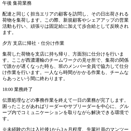
午後 集荷業務
配達と同じく担当エリアの顧客を訪問し、その日出荷される
荷物を集荷します。この際、新規顧客やシェアアップの営業
活動も行い、頑張りは固定給に加えて歩合給として反映され
ます。
夕方 支店に帰社・仕分け作業
集荷した荷物を支店に持ち帰り、方面別に仕分けを行いま
す。ここが西濃運輸のチームワークの見せ所で、集荷の関係
で誰かが遅くなった時も、班のメンバー全員で協力して仕分
け作業を行います。一人なら時間がかかる作業も、チームな
らあっという間に終わります。
18:00 業務終了
伝票処理などの事務作業を終えて一日の業務が完了します。
困ったことがあればリーダーやサブリーダーを中心に、グル
ープ内でコミュニケーションを取りながら解決できる環境で
す。
※未経験の方は入社後1から3ヵ月程度、先輩社員のマンツー