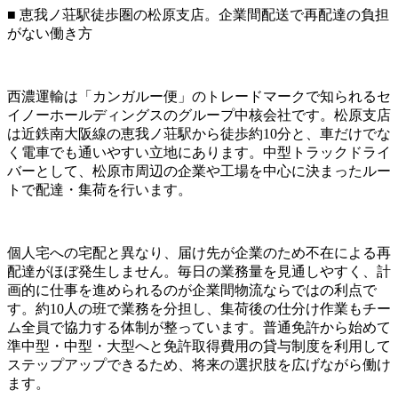
■ 恵我ノ荘駅徒歩圏の松原支店。企業間配送で再配達の負担
がない働き方
西濃運輸は「カンガルー便」のトレードマークで知られるセ
イノーホールディングスのグループ中核会社です。松原支店
は近鉄南大阪線の恵我ノ荘駅から徒歩約10分と、車だけでな
く電車でも通いやすい立地にあります。中型トラックドライ
バーとして、松原市周辺の企業や工場を中心に決まったルー
トで配達・集荷を行います。
個人宅への宅配と異なり、届け先が企業のため不在による再
配達がほぼ発生しません。毎日の業務量を見通しやすく、計
画的に仕事を進められるのが企業間物流ならではの利点で
す。約10人の班で業務を分担し、集荷後の仕分け作業もチー
ム全員で協力する体制が整っています。普通免許から始めて
準中型・中型・大型へと免許取得費用の貸与制度を利用して
ステップアップできるため、将来の選択肢を広げながら働け
ます。