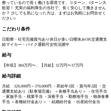
整っているので長く働ける環境です。 Uターン、Iターン大
歓迎！ 充実の福利厚生の当社で、長く安心して働きません
か？ 少しでも気になった方は、まずはお気軽にお問合せく
ださい♪
こだわり条件
日勤
寮・社宅完備
賞与あり
休日が多い
日曜休みOK
交通費支
給
マイカー・バイク通勤可
女性活躍中
給与
【年収】384万円〜、【月給】32万円〜37万円
給与詳細
月給 320,000円～370,000円 ・昇給年1回 ・賞与年2回 ・交
通費支給あり（駐車場完備） ＜各種手当あり＞ ・住宅手当
・家族手当 ・残業手当 ・深夜手当 ・勤務地手当 ・独身食事
手当 ＜各種給付金あり＞ ・結婚給付金 ・出産給付金当