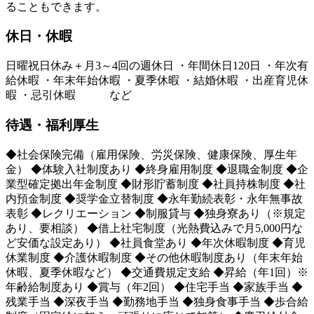
ることもできます。
休日・休暇
日曜祝日休み＋月3～4回の週休日 ・年間休日120日 ・年次有
給休暇 ・年末年始休暇 ・夏季休暇 ・結婚休暇 ・出産育児休
暇 ・忌引休暇 など
待遇・福利厚生
◆社会保険完備（雇用保険、労災保険、健康保険、厚生年
金） ◆体験入社制度あり ◆終身雇用制度 ◆退職金制度 ◆企
業型確定拠出年金制度 ◆財形貯蓄制度 ◆社員持株制度 ◆社
内預金制度 ◆奨学金立替制度 ◆永年勤続表彰・永年無事故
表彰 ◆レクリエーション ◆制服貸与 ◆独身寮あり（※規定
あり、要相談） ◆借上社宅制度（光熱費込みで月5,000円な
ど安価な設定あり） ◆社員食堂あり ◆年次休暇制度 ◆育児
休業制度 ◆介護休暇制度 ◆その他休暇制度あり（年末年始
休暇、夏季休暇など） ◆交通費規定支給 ◆昇給（年1回）※
年齢給制度あり ◆賞与（年2回） ◆住宅手当 ◆家族手当 ◆
残業手当 ◆深夜手当 ◆勤務地手当 ◆独身食事手当 ◆歩合給