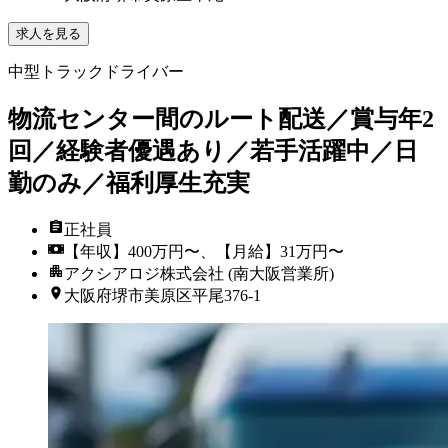
求人を見る
中型トラックドライバー
物流センター間のルート配送／賞与年2
回／経験者優遇あり／若手活躍中／日
勤のみ／福利厚生充実
正社員
【年収】400万円〜、【月給】31万円〜
アクシアロジ株式会社 (南大阪営業所)
大阪府堺市美原区平尾376-1