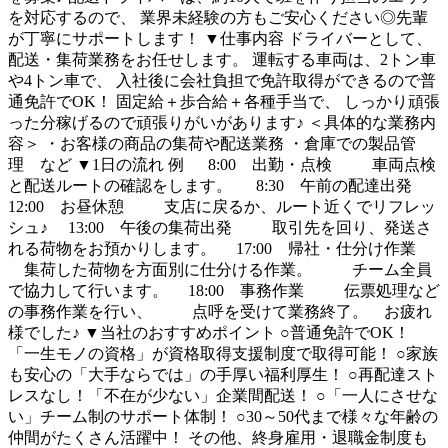
を対応するので、 業界未経験の方もご安心ください◎先輩
が丁寧にサポートします！ ▼仕事内容 ドライバーとして、
配送・集荷業務をお任せします。 運転する車両は、2トン車
や4トン車で、 入社後に会社負担で免許取得ができるので普
通免許でOK！ 固定給＋歩合給＋各種手当で、 しっかり頑張
った分稼げるので頑張りがいがあります♪ ＜具体的な業務内
容＞ ・お客様の商品の集荷や配送業務 ・倉庫での製品管
理 など ▼1日の流れ 例 8:00 出勤・点検 車両点検
と配送ルートの確認をします。 8:30 午前の配達出発
12:00 お昼休憩 支店に戻るか、ルート近くでリフレッ
シュ♪ 13:00 午後の集荷出発 取引先を回り、発送さ
れる荷物をお預かりします。 17:00 帰社・仕分け作業
集荷した荷物を方面別に仕分ける作業。 チーム全員
で協力して行います。 18:00 事務作業 伝票処理など
の事務作業を行い、 点呼を受けて業務終了。 お疲れ
様でした♪ ▼当社のおすすめポイント ○普通免許でOK！
「一生モノの資格」が資格取得支援制度で取得可能！ ○家族
も安心の「大手ならでは」の手厚い福利厚生！ ○再配達スト
レスなし！「不在が少ない」企業間配送！ ○「一人にさせな
い」チーム制のサポート体制！ ○30～50代まで様々な年齢の
仲間がたくさん活躍中！ その他、終身雇用・退職金制度も