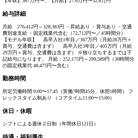
【年収】367万円〜、【月給】27.6万円〜32.8万円
給与詳細
月給 276,412円～328,383円 ・昇給あり ・賞与あり ・交通
費別途支給 ・固定残業代含む（72,712円〜／45時間分）
【モデル年収】 高卒入社1年目／367万円（月給28万円＋
賞与、交通費は含まず） 高卒入社3年目／405万円（月給
29万円＋賞与、交通費は含まず） ※独り立ちするまでは下
記給与になります。 月給：252,175円～299,589円（30時間分
の固定残業代 48,475円〜含む）
勤務時間
所定労働時間 9:00〜17:45（実働7時間45分、休憩1時間） フ
レックスタイム制あり （コアタイム11:00〜15:00）
休日・休暇
シフトによる週休２日制（年間休日121日）
待遇・福利厚生