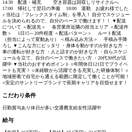
14:30 配達・補充 空き容器は回収しリサイクルへ
17:00 帰社して翌日の準備 18:00 退勤 お疲れ様でした
♪ 当社は「フレックスタイム制」を導入！ 自分でスケジュー
ルを決められるので、自分のペースで働けます！！ ▼配送
について ＜配送先＞ 各営業所近隣の担当エリア ＜配送件
数＞ 1日15～20件程度 ＜配送パターン＞ ルート配送
（担当によって変動あり） ＜積み込み方法＞ 手積み手降
ろし ▼こんな方にピッタリ ・身体を動かすのが好きな方 ・
車の運転が好きな方 ・人と話すのが好きな方 ・自らスケジ
ュールを立て、自分のペースで働きたい方 ・20代30代が活
躍中 ▼当社のおすすめポイント ○年間休日121日でプライベ
ートも充実！ ○未経験から活躍できる充実した研修体制！ ○
地域密着で自宅から通える範囲に限定して働くことが可能！
○安定のサントリーブランドで長期キャリアを目指せます！
こだわり条件
日勤
賞与あり
休日が多い
交通費支給
女性活躍中
給与