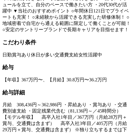
ュールを立て、自分のペースで働きたい方 ・20代30代が活
躍中 ▼当社のおすすめポイント ○年間休日121日でプライベ
ートも充実！ ○未経験から活躍できる充実した研修体制！ ○
地域密着で自宅から通える範囲に限定して働くことが可能！
○安定のサントリーブランドで長期キャリアを目指せます！
こだわり条件
日勤
賞与あり
休日が多い
交通費支給
女性活躍中
給与
【年収】367万円〜、【月給】30.8万円〜36.2万円
給与詳細
月給 308,436円～362,986円 ・昇給あり ・賞与あり ・交通
費別途支給 ・固定残業代含む（81,136円～／45時間分）
【モデル年収】 高卒入社1年目／367万円（月給28万円＋
賞与、交通費は含まず） 高卒入社3年目／405万円（月給
29万円＋賞与、交通費は含まず） ※独り立ちするまでは下