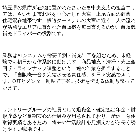
埼玉県の県庁所在地に置かれたさいたま中央支店の担当エリ
アは、さいたま市北区を中心とした大宮・上尾方面の商業・
住宅混在地帯です。鉄道ターミナルの大宮に近く、人の流れ
が活発なエリアに置かれた自販機を毎日支えるのが、自販機
補充ドライバーの役割です。
業務はAIシステムが需要予測・補充計画を組むため、未経
験でも初日から体系的に動けます。商品補充・清掃・売上金
回収・ラインナップ調整という一連の作業を担当すること
で、「自販機一台を完結させる責任感」を日々実感できま
す。OJTとメンター制度で丁寧に技術を伝える体制も整って
います。
サントリーグループの社員として退職金・確定拠出年金・財
形貯蓄など長期安心の仕組みが用意されており、産休・育休
取得実績もあるため、将来の生活設計を見据えながら長く続
けやすい職場です。