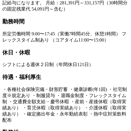
記給与になります。 月給：281,391円～331,157円（30時間分
の固定残業代 54,091円～含む）
勤務時間
所定労働時間 9:00〜17:45（実働7時間45分、休憩1時間） フ
レックスタイム制あり （コアタイム11:00〜15:00）
休日・休暇
シフトによる週休２日制（年間休日121日）
待遇・福利厚生
・各種社会保険完備・財形貯蓄 ・健康診断(年1回) ・社宅制
度※規定あり ・制服貸与 ・退職金制度・フレックスタイム
制 ・交通費全額支給・慶弔休暇 ・産前・産後休暇（取得実
績あり） ・育児休暇（取得実績あり） ・介護休暇（取得実
績あり） ・確定拠出年金・永年勤続表彰 ・熱中症対策飲料
配布​