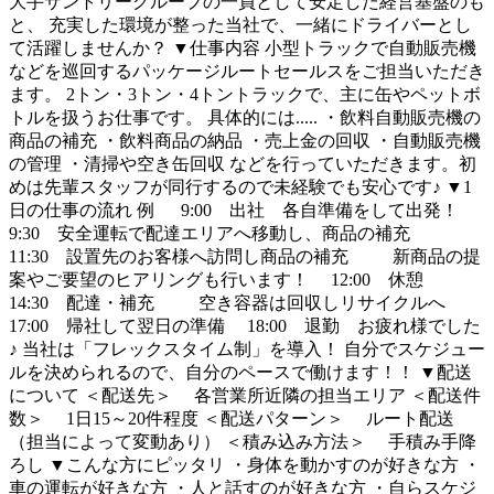
大手サントリーグループの一員として安定した経営基盤のも
と、 充実した環境が整った当社で、一緒にドライバーとし
て活躍しませんか？ ▼仕事内容 小型トラックで自動販売機
などを巡回するパッケージルートセールスをご担当いただき
ます。 2トン・3トン・4トントラックで、主に缶やペットボ
トルを扱うお仕事です。 具体的には..... ・飲料自動販売機の
商品の補充 ・飲料商品の納品 ・売上金の回収 ・自動販売機
の管理 ・清掃や空き缶回収 などを行っていただきます。初
めは先輩スタッフが同行するので未経験でも安心です♪ ▼1
日の仕事の流れ 例 9:00 出社 各自準備をして出発！
9:30 安全運転で配達エリアへ移動し、商品の補充
11:30 設置先のお客様へ訪問し商品の補充 新商品の提
案やご要望のヒアリングも行います！ 12:00 休憩
14:30 配達・補充 空き容器は回収しリサイクルへ
17:00 帰社して翌日の準備 18:00 退勤 お疲れ様でした
♪ 当社は「フレックスタイム制」を導入！ 自分でスケジュー
ルを決められるので、自分のペースで働けます！！ ▼配送
について ＜配送先＞ 各営業所近隣の担当エリア ＜配送件
数＞ 1日15～20件程度 ＜配送パターン＞ ルート配送
（担当によって変動あり） ＜積み込み方法＞ 手積み手降
ろし ▼こんな方にピッタリ ・身体を動かすのが好きな方 ・
車の運転が好きな方 ・人と話すのが好きな方 ・自らスケジ