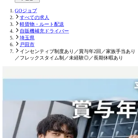
GOジョブ
すべての求人
軽貨物・ルート配送
自販機補充ドライバー
埼玉県
戸田市
インセンティブ制度あり／賞与年2回／家族手当あり
／フレックスタイム制／未経験◎／長期休暇あり