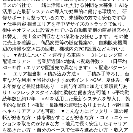
ラスの当社で、 一緒に活躍いただける仲間を大募集！ AIを
活用した最新システムの導入で効率的に働ける環境で、 研
修サポートも整っているので、未経験の方でも安心です◎
▼仕事内容 担当エリアを準中型サイズのトラックで回り、
街中やオフィスに設置されている自動販売機の商品補充や入
れ替え、 売上金の回収などの業務をお任せします。 その他
に売上を確認し、商品変更等の販促提案や、 自動販売機周
辺の清掃や空き缶の回収、機械内のPOP設置なども行いま
す。 ▼配送について ＜運行する車両＞ 3トンロング車 ＜
配送エリア＞ 営業所近隣の地域 ＜配送件数＞ 1日平均
30～35件（エリアや配送先で異なります） ＜配送パターン
＞ エリア担当制 ＜積み込み方法＞ 手積み手降ろし、台
車などを利用 ▼当社のおすすめポイント ○GW、夏休み、年
末年始など長期休暇あり！ ○賞与年2回に加えて業績賞与あ
り！ ○フレックスタイム制で柔軟な働き方が可能！ ○平均勤
続年数は約12年！ ○AIを活用した最新システムを導入し、効
率的な配送！ ○夜勤・長距離の運転はありません！ ○管理職
へキャリアアップも可能！ ▼こんな方にピッタリ ・車の運
転が好きな方 ・体を動かすことが好きな方 ・コミュニケー
ションを取るのが好きな方 ・地元で長く安定したキャリア
を築きたい方 ・自分のペースで仕事を進めたい方 ・収入ア