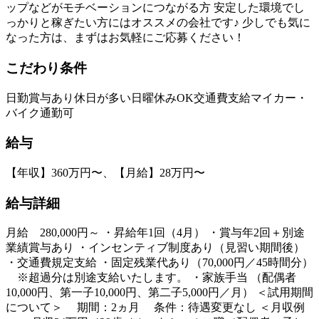
ップなどがモチベーションにつながる方 安定した環境でし
っかりと稼ぎたい方にはオススメの会社です♪ 少しでも気に
なった方は、まずはお気軽にご応募ください！
こだわり条件
日勤
賞与あり
休日が多い
日曜休みOK
交通費支給
マイカー・
バイク通勤可
給与
【年収】360万円〜、【月給】28万円〜
給与詳細
月給 280,000円～ ・昇給年1回（4月） ・賞与年2回＋別途
業績賞与あり ・インセンティブ制度あり（見習い期間後）
・交通費規定支給 ・固定残業代あり（70,000円／45時間分）
※超過分は別途支給いたします。 ・家族手当 （配偶者
10,000円、第一子10,000円、第二子5,000円／月） ＜試用期間
について＞ 期間：2ヵ月 条件：待遇変更なし ＜月収例