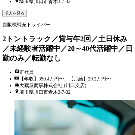
埼玉県川口市青木3-7-32
求人を見る
自販機補充ドライバー
2トントラック／賞与年2回／土日休み
／未経験者活躍中／20～40代活躍中／日
勤のみ／転勤なし
正社員
【年収】350.4万円〜、【月給】29.2万円〜
大蔵屋商事株式会社 (川口支店)
埼玉県川口市青木3-7-32