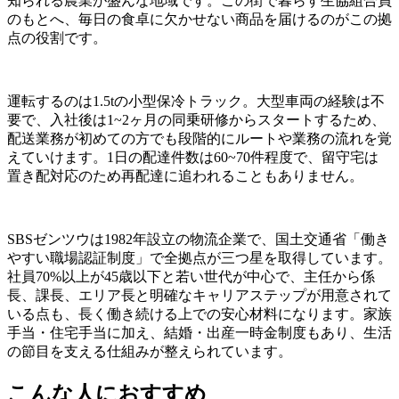
知られる農業が盛んな地域です。この街で暮らす生協組合員
のもとへ、毎日の食卓に欠かせない商品を届けるのがこの拠
点の役割です。
運転するのは1.5tの小型保冷トラック。大型車両の経験は不
要で、入社後は1~2ヶ月の同乗研修からスタートするため、
配送業務が初めての方でも段階的にルートや業務の流れを覚
えていけます。1日の配達件数は60~70件程度で、留守宅は
置き配対応のため再配達に追われることもありません。
SBSゼンツウは1982年設立の物流企業で、国土交通省「働き
やすい職場認証制度」で全拠点が三つ星を取得しています。
社員70%以上が45歳以下と若い世代が中心で、主任から係
長、課長、エリア長と明確なキャリアステップが用意されて
いる点も、長く働き続ける上での安心材料になります。家族
手当・住宅手当に加え、結婚・出産一時金制度もあり、生活
の節目を支える仕組みが整えられています。
こんな人におすすめ