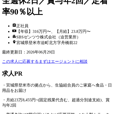
全週休2日／賞与年2回／定着
率90％以上
正社員
【年収】316万円〜、【月給】23.8万円〜
SBSゼンツウ株式会社（迫営業所）
宮城県登米市迫町北方字舟橋前22
最終更新日
：
2026年06月29日
この求人に応募する
まずはエージェントに相談
求人PR
・宮城県登米市の拠点から、生協組合員のご家庭へ食品・日
用品をお届け
・月給23万8,455円~(固定残業代含む、超過分別途支給)、賞
与年2回