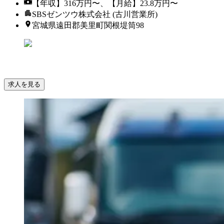
【年収】316万円〜、【月給】23.8万円〜
SBSゼンツウ株式会社 (古川営業所)
宮城県遠田郡美里町関根堤筒98
求人を見る