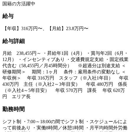
国籍の方活躍中
給与
【年収】316万円〜、【月給】23.8万円〜
給与詳細
月給 238,455円～ ・昇給年1回（4月） ・賞与年2回（6月・
12月） ・インセンティブあり ・交通費規定支給 ・固定残業
代含む（58,455円／月45時間分） ※超過分は別途支給 ＜
研修期間＞ 期間：1ヶ月 条件：雇用条件の変動なし ＜
年収例＞ 年収 316万円 スタッフ（※入社1年目） 年収
430万円 主任（※入社2～3年目安） 年収 480万円 係長
（※入社4～5年目安） 年収 570万円 課長 年収 620万
円 エリア長
勤務時間
シフト制 ・7:00～18:00の間でシフト制 ・スケジュールによ
って前後あり ・実働8時間／休憩1時間 ・月平均時間外労働