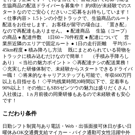
生協商品の配送ドライバーを募集中！ 約8割が未経験でのス
タートなのでご安心ください♪ご応募をお待ちしています！
＜仕事内容＞ 1.5トンの小型トラックで、生協商品のルート
配送をお任せします。 お客様が留守の場合は、「置き配」
なので再配達もありません。 ● 配達商品 生協（コープ）
の商品 ● 配達件数 1日60～70件程度 ● 配達について 営
業所近隣のエリアで固定ルート ● 1日の走行距離 平均35～
45km程度 ● 積み降ろし方法 既にまとめられている荷物を
トラックに積み込むだけなので簡単！ （手積み手降ろし
あり） ＜当社の魅力ポイント＞ ◇再配達ナシの配送業務！
◇充実した研修体制で、未経験からスタートできるドライバ
ー職！ ◇将来的なキャリアステップも可能で、年収600万円
以上も目指せる！ ◇平均残業時間20時間以下で、定着率も
90%以上！ その他にもSBSゼンツウの魅力は盛りだくさん！
入社後は、1ヵ月前後の同乗研修もあるので未経験者も安心
です！
こだわり条件
日勤
シフト制
賞与あり
電話・Web・出張面接可
休日が多い
日
曜休みOK
交通費支給
マイカー・バイク通勤可
女性活躍中
外