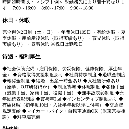
時間20時間以下 ＜シフト例＞ ※勤務先により若干異なりま
す 7:00～16:00 8:00～17:00 9:00～18:00
休日・休暇
完全週休2日制（土・日） ・年間休日105日 ・有給休暇 ・夏
季休暇 ・産前産後休暇（取得実績あり） ・育児休暇（取得
実績あり） ・慶弔休暇 ※祝日は勤務日
待遇・福利厚生
◆社会保険完備（雇用保険、労災保険、健康保険、厚生年
金） ◆資格取得支援制度あり ◆社員持株制度 ◆退職金制度
◆報奨金制度 ◆結婚、出産一時金あり ◆入社後研修あり
（座学、OJT研修ほか） ◆制服貸与 ◆休暇制度 ◆各種手当
（残業手当、家族手当、役職手当） ◆無事故表彰制度 ◆永
年勤続表彰制度 ◆賞与年2回 ◆インセンティブ制度あり ◆
有給休暇（初年度10日・入社半年後以降に付与） ◆交通費
規定支給 ◆マイカー・バイク・自転車通勤OK（※東京要相
談） ◆駐車場完備