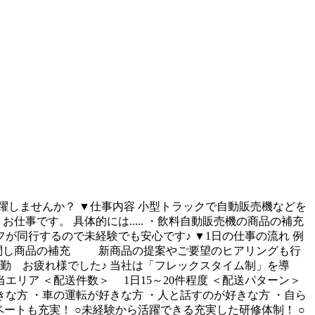
しませんか？ ▼仕事内容 小型トラックで自動販売機などを
事です。 具体的には..... ・飲料自動販売機の商品の補充
が同行するので未経験でも安心です♪ ▼1日の仕事の流れ 例
へ訪問し商品の補充 新商品の提案やご要望のヒアリングも行
 退勤 お疲れ様でした♪ 当社は「フレックスタイム制」を導
リア ＜配送件数＞ 1日15～20件程度 ＜配送パターン＞
な方 ・車の運転が好きな方 ・人と話すのが好きな方 ・自ら
ベートも充実！ ○未経験から活躍できる充実した研修体制！ ○