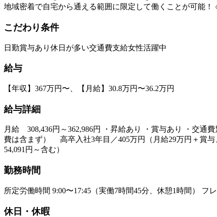
地域密着で自宅から通える範囲に限定して働くことが可能！ 
こだわり条件
日勤
賞与あり
休日が多い
交通費支給
女性活躍中
給与
【年収】367万円〜、【月給】30.8万円〜36.2万円
給与詳細
月給 308,436円～362,986円 ・昇給あり ・賞与あり 
費は含まず） 高卒入社3年目／405万円（月給29万円＋賞与、
54,091円～含む）
勤務時間
所定労働時間 9:00〜17:45（実働7時間45分、休憩1時間） フ
休日・休暇