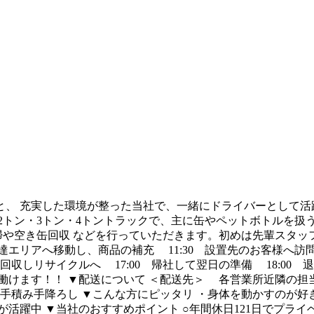
、 充実した環境が整った当社で、一緒にドライバーとして活躍
ン・3トン・4トントラックで、主に缶やペットボトルを扱うお仕
掃や空き缶回収 などを行っていただきます。初めは先輩スタッフ
で配達エリアへ移動し、商品の補充 11:30 設置先のお客様
は回収しリサイクルへ 17:00 帰社して翌日の準備 18:00
けます！！ ▼配送について ＜配送先＞ 各営業所近隣の担当エ
積み手降ろし ▼こんな方にピッタリ ・身体を動かすのが好き
が活躍中 ▼当社のおすすめポイント ○年間休日121日でプライ