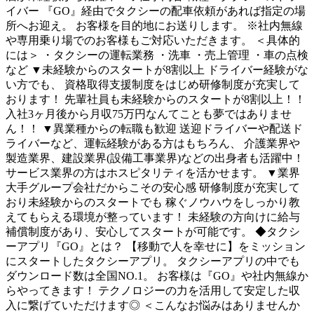
イバー 『GO』経由でタクシーの配車依頼があれば指定の場
所へお迎え。 お客様を目的地にお送りします。 ※社内無線
や専用乗り場でのお客様もご対応いただきます。 ＜具体的
には＞ ・タクシーの運転業務 ・洗車 ・売上管理 ・車の点検
など ▼未経験からのスタートが8割以上 ドライバー経験がな
い方でも、 資格取得支援制度をはじめ研修制度が充実して
おります！ 先輩社員も未経験からのスタートが8割以上！！
入社3ヶ月後から月収75万円なんてことも夢ではありませ
ん！！ ▼異業種からの転職も歓迎 送迎ドライバーや配送ド
ライバーなど、運転経験がある方はもちろん、 介護業界や
製造業界、建設業界(設備工事業界)などの出身者も活躍中！
サービス業界の方はホスピタリティを活かせます。 ▼業界
大手グループ会社だからこその安心感 研修制度が充実して
おり未経験からのスタートでも 稼ぐノウハウをしっかり教
えてもらえる環境が整っています！ 未経験の方向けに給与
補償制度があり、安心してスタートが可能です。 ◆タクシ
ーアプリ『GO』とは？ 【移動で人を幸せに】をミッション
にスタートしたタクシーアプリ。 タクシーアプリの中でも
ダウンロード数は全国NO.1。 お客様は『GO』や社内無線か
らやってきます！ テクノロジーの力を活用して安定した収
入に繋げていただけます◎ ＜こんなお悩みはありませんか