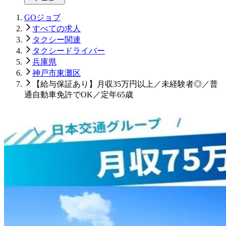
GOジョブ
すべての求人
タクシー関連
タクシードライバー
兵庫県
神戸市東灘区
【給与保証あり】月収35万円以上／未経験者◎／普
通自動車免許でOK／定年65歳