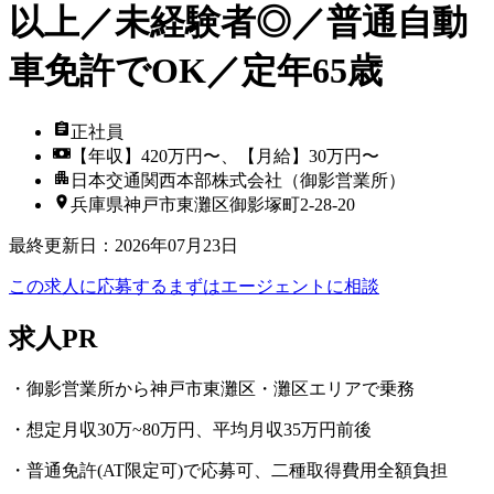
以上／未経験者◎／普通自動
車免許でOK／定年65歳
正社員
【年収】420万円〜、【月給】30万円〜
日本交通関西本部株式会社（御影営業所）
兵庫県神戸市東灘区御影塚町2-28-20
最終更新日
：
2026年07月23日
この求人に応募する
まずはエージェントに相談
求人PR
・御影営業所から神戸市東灘区・灘区エリアで乗務
・想定月収30万~80万円、平均月収35万円前後
・普通免許(AT限定可)で応募可、二種取得費用全額負担