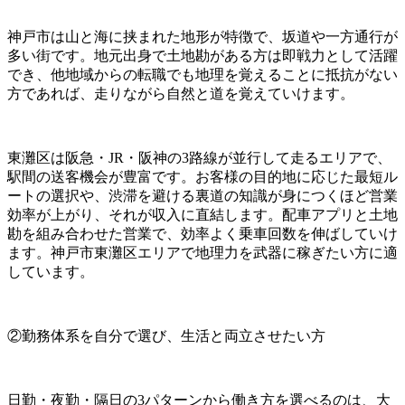
神戸市は山と海に挟まれた地形が特徴で、坂道や一方通行が
多い街です。地元出身で土地勘がある方は即戦力として活躍
でき、他地域からの転職でも地理を覚えることに抵抗がない
方であれば、走りながら自然と道を覚えていけます。
東灘区は阪急・JR・阪神の3路線が並行して走るエリアで、
駅間の送客機会が豊富です。お客様の目的地に応じた最短ル
ートの選択や、渋滞を避ける裏道の知識が身につくほど営業
効率が上がり、それが収入に直結します。配車アプリと土地
勘を組み合わせた営業で、効率よく乗車回数を伸ばしていけ
ます。神戸市東灘区エリアで地理力を武器に稼ぎたい方に適
しています。
②勤務体系を自分で選び、生活と両立させたい方
日勤・夜勤・隔日の3パターンから働き方を選べるのは、大