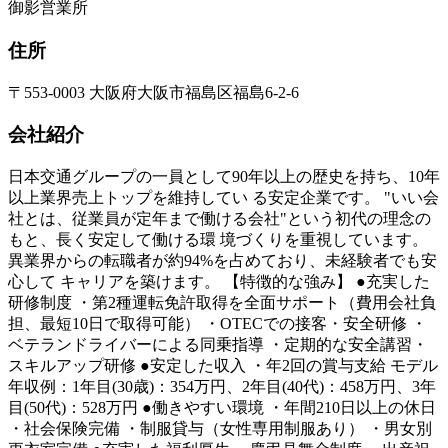
御影営業所
住所
〒553-0003 大阪府大阪市福島区福島6-2-6
会社紹介
日本交通グループの一員として90年以上の歴史を持ち、10年
以上業界売上トップを維持してい る安定企業です。 "いい会
社とは、従業員が定年まで働ける会社"という初代の理念の
もと、長く安定して働ける環 境づくりを重視しています。
異業界からの転職者が約94%を占めており、未経験者でも安
心して キャリアを築けます。 【特徴的な強み】 ●充実した
研修制度 ・第2種運転免許取得を全面サポート（費用会社負
担、最短10日で取得可能） ・OTECでの接客・安全研修 ・
ベテランドライバーによる同乗指導 ・定期的な安全講習・
スキルアップ研修 ●安定した収入 ・年2回の賞与支給 モデル
年収例：1年目(30歳)：354万円、2年目(40代)：458万円、3年
目(50代)：528万円 ●働きやすい環境 ・年間210日以上の休日
・社会保険完備 ・制服貸与（女性専用制服あり） ・男女別