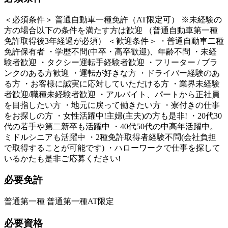
＜必須条件＞ 普通自動車一種免許（AT限定可） ※未経験の
方の場合以下の条件を満たす方は歓迎 （普通自動車第一種
免許取得後3年経過が必須） ＜歓迎条件＞ ・普通自動車二種
免許保有者 ・学歴不問(中卒・高卒歓迎)、年齢不問 ・未経
験者歓迎 ・タクシー運転手経験者歓迎 ・フリーター / ブラ
ンクのある方歓迎 ・運転が好きな方 ・ドライバー経験のあ
る方 ・お客様に誠実に応対していただける方 ・業界未経験
者歓迎/職種未経験者歓迎 ・アルバイト、パートから正社員
を目指したい方 ・地元に戻って働きたい方 ・寮付きの仕事
をお探しの方 ・女性活躍中!主婦(主夫)の方も是非! ・20代30
代の若手や第二新卒も活躍中 ・40代50代の中高年活躍中。
ミドルシニアも活躍中 ・2種免許取得者経験不問(会社負担
で取得することが可能です) ・ハローワークで仕事を探して
いるかたも是非ご応募ください!
必要免許
普通第一種 普通第一種AT限定
必要資格