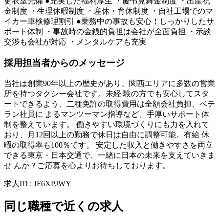
更衣室完備 ●充実した福利厚生 ・慶弔見舞金制度 ・出産祝
金制度 ・生理休暇制度 ・産休・育休制度 ・自社工場でのマ
イカー車検修理割引 ●乗務中の事故も安心！しっかりしたサ
ポート体制 ・事故時の金銭的負担は会社が全面負担 ・示談
交渉も会社が対応 ・メンタルケアも充実
採用担当者からのメッセージ
当社は創業90年以上の歴史があり、関西エリアに多数の営業
所を持つタクシー会社です。未経 験の方でも安心してスタ
ートできるよう、二種免許の取得費用は全額会社負担、ベテ
ラン社員に よるマンツーマン指導など、手厚いサポート体
制を整えています。 働きやすい環境づくりにも力を入れて
おり、月12回以上の勤務で休日は自由に調整可能。有給 休
暇の取得率も100％です。 安定した収入と働きやすさを両立
できる東京・日本交通で、一緒に日本の未来を支えていきま
せ んか？ご応募を心よりお待ちしております。
求人ID
:
JF6XPJWY
同じ職種で近くの求人