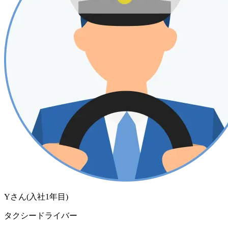
Yさん
(入社
1
年目)
タクシードライバー