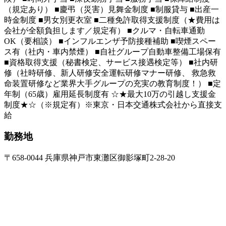
（規定あり） ■慶弔（災害）見舞金制度 ■制服貸与 ■出産一
時金制度 ■男女別更衣室 ■二種免許取得支援制度（★費用は
会社が全額負担します／規定有） ■クルマ・自転車通勤
OK（要相談） ■インフルエンザ予防接種補助 ■喫煙スペー
ス有（社内・車内禁煙） ■自社グループ自動車整備工場保有
■資格取得支援（秘書検定、サービス接遇検定等） ■社内研
修（社時研修、新人研修安全運転研修マナー研修、 救急救
命装置研修など業界大手グループの充実の教育制度！） ■定
年制（65歳）雇用延長制度有 ☆★最大10万の引越し支援金
制度★☆（※規定有）※東京・日本交通株式会社から直接支
給
勤務地
〒658-0044 兵庫県神戸市東灘区御影塚町2-28-20