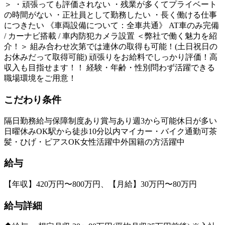
＞ ・頑張っても評価されない ・残業が多くてプライベート
の時間がない ・正社員として勤務したい ・長く働ける仕事
につきたい 《車両設備について：全車共通》 AT車のみ完備
/ カーナビ搭載 / 車内防犯カメラ設置 ＜弊社で働く魅力を紹
介！＞ 組み合わせ次第では連休の取得も可能！(土日祝日の
お休みだって取得可能) 頑張りをお給料でしっかり評価！高
収入も目指せます！！ 経験・年齢・性別問わず活躍できる
職場環境をご用意！
こだわり条件
隔日勤務
給与保障制度あり
賞与あり
週3から可能
休日が多い
日曜休みOK
駅から徒歩10分以内
マイカー・バイク通勤可
茶
髪・ひげ・ピアスOK
女性活躍中
外国籍の方活躍中
給与
【年収】420万円〜800万円、【月給】30万円〜80万円
給与詳細