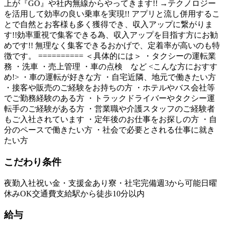
上が『GO』や社内無線からやってきます!! →テクノロジー
を活用して効率の良い乗車を実現!! アプリと流し併用するこ
とで自然とお客様も多く獲得でき、収入アップに繋がりま
す!!効率重視で集客できる為、収入アップを目指す方にお勧
めです!! 無理なく集客できるおかげで、定着率が高いのも特
徴です。 ========== ＜具体的には＞ ・タクシーの運転業
務 ・洗車 ・売上管理 ・車の点検 など <こんな方におすす
め!> ・車の運転が好きな方 ・自宅近隣、地元で働きたい方
・接客や販売のご経験をお持ちの方 ・ホテルやバス会社等
でご勤務経験のある方 ・トラックドライバーやタクシー運
転手のご経験がある方 ・営業職や介護スタッフのご経験者
もご入社されています ・定年後のお仕事をお探しの方 ・自
分のペースで働きたい方 ・社会で必要とされる仕事に就き
たい方
こだわり条件
夜勤
入社祝い金・支援金あり
寮・社宅完備
週3から可能
日曜
休みOK
交通費支給
駅から徒歩10分以内
給与