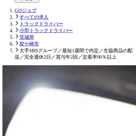
GOジョブ
すべての求人
トラックドライバー
小型トラックドライバー
茨城県
龍ケ崎市
大手SBSグループ／最短1週間で内定／生協商品の配
送／完全週休2日／賞与年2回／定着率90％以上