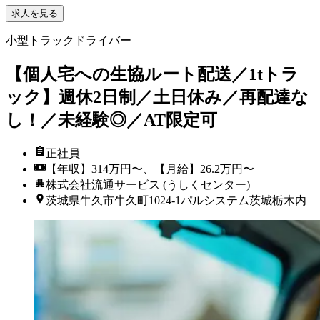
求人を見る
小型トラックドライバー
【個人宅への生協ルート配送／1tトラ
ック】週休2日制／土日休み／再配達な
し！／未経験◎／AT限定可
正社員
【年収】314万円〜、【月給】26.2万円〜
株式会社流通サービス (うしくセンター)
茨城県牛久市牛久町1024-1パルシステム茨城栃木内