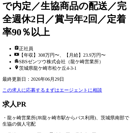
で内定／生協商品の配送／完
全週休2日／賞与年2回／定着
率90％以上
正社員
【年収】308万円〜、【月給】23.9万円〜
SBSゼンツウ株式会社（龍ケ崎営業所）
茨城県龍ケ崎市松ケ丘4‐3‐1
最終更新日
：
2026年06月29日
この求人に応募する
まずはエージェントに相談
求人PR
・龍ヶ崎営業所(JR龍ヶ崎市駅からバス利用)、茨城県南部で
生協の個人宅配