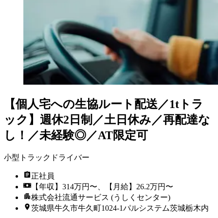
【個人宅への生協ルート配送／1tトラ
ック】週休2日制／土日休み／再配達な
し！／未経験◎／AT限定可
小型トラックドライバー
正社員
【年収】314万円〜、【月給】26.2万円〜
株式会社流通サービス (うしくセンター)
茨城県牛久市牛久町1024-1パルシステム茨城栃木内