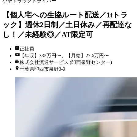
小型トラックドライバー
【個人宅への生協ルート配送／1tトラ
ック】週休2日制／土日休み／再配達な
し！／未経験◎／AT限定可
正社員
【年収】332万円〜、【月給】27.6万円〜
株式会社流通サービス (印西泉野センター)
千葉県印西市泉野3-9