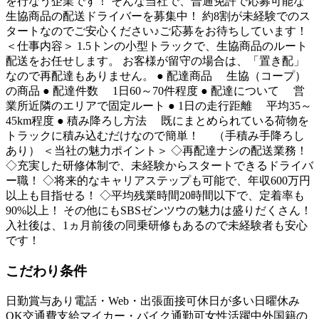
を行なう企業です！ そんな当社で、普通免許で応募可能な
生協商品の配送ドライバーを募集中！ 約8割が未経験でのス
タートなのでご安心ください♪ご応募をお待ちしています！
＜仕事内容＞ 1.5トンの小型トラックで、生協商品のルート
配送をお任せします。 お客様が留守の場合は、「置き配」
なので再配達もありません。 ● 配達商品 生協（コープ）
の商品 ● 配達件数 1日60～70件程度 ● 配達について 営
業所近隣のエリアで固定ルート ● 1日の走行距離 平均35～
45km程度 ● 積み降ろし方法 既にまとめられている荷物を
トラックに積み込むだけなので簡単！ （手積み手降ろし
あり） ＜当社の魅力ポイント＞ ◇再配達ナシの配送業務！
◇充実した研修体制で、未経験からスタートできるドライバ
ー職！ ◇将来的なキャリアステップも可能で、年収600万円
以上も目指せる！ ◇平均残業時間20時間以下で、定着率も
90%以上！ その他にもSBSゼンツウの魅力は盛りだくさん！
入社後は、1ヵ月前後の同乗研修もあるので未経験者も安心
です！
こだわり条件
日勤
賞与あり
電話・Web・出張面接可
休日が多い
日曜休み
OK
交通費支給
マイカー・バイク通勤可
女性活躍中
外国籍の