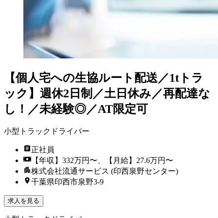
【個人宅への生協ルート配送／1tトラ
ック】週休2日制／土日休み／再配達な
し！／未経験◎／AT限定可
小型トラックドライバー
正社員
【年収】332万円〜、【月給】27.6万円〜
株式会社流通サービス (印西泉野センター)
千葉県印西市泉野3-9
求人を見る