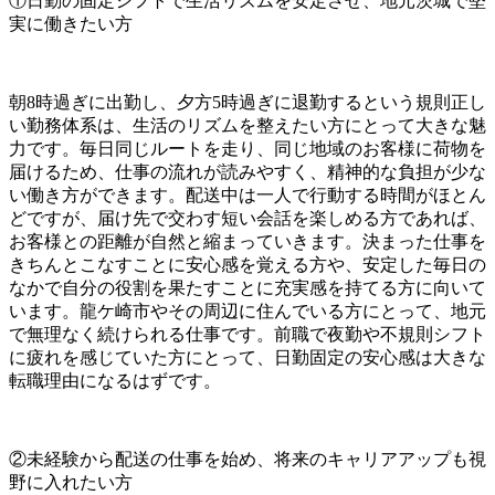
①日勤の固定シフトで生活リズムを安定させ、地元茨城で堅
実に働きたい方
朝8時過ぎに出勤し、夕方5時過ぎに退勤するという規則正し
い勤務体系は、生活のリズムを整えたい方にとって大きな魅
力です。毎日同じルートを走り、同じ地域のお客様に荷物を
届けるため、仕事の流れが読みやすく、精神的な負担が少な
い働き方ができます。配送中は一人で行動する時間がほとん
どですが、届け先で交わす短い会話を楽しめる方であれば、
お客様との距離が自然と縮まっていきます。決まった仕事を
きちんとこなすことに安心感を覚える方や、安定した毎日の
なかで自分の役割を果たすことに充実感を持てる方に向いて
います。龍ケ崎市やその周辺に住んでいる方にとって、地元
で無理なく続けられる仕事です。前職で夜勤や不規則シフト
に疲れを感じていた方にとって、日勤固定の安心感は大きな
転職理由になるはずです。
②未経験から配送の仕事を始め、将来のキャリアアップも視
野に入れたい方