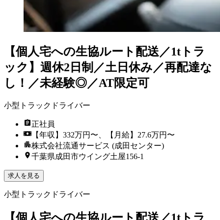
【個人宅への生協ルート配送／1tトラ
ック】週休2日制／土日休み／再配達な
し！／未経験◎／AT限定可
小型トラックドライバー
正社員
【年収】332万円〜、【月給】27.6万円〜
株式会社流通サービス (成田センター)
千葉県成田市ウイング土屋156-1
求人を見る
小型トラックドライバー
【個人宅への生協ルート配送／1tトラ