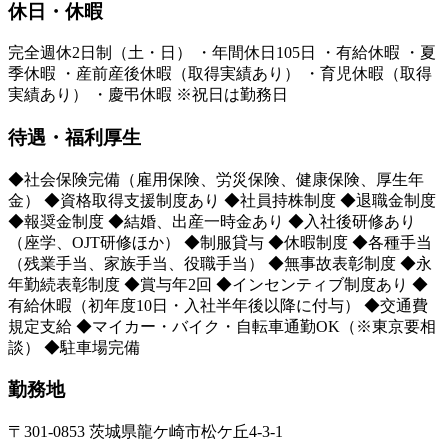
休日・休暇
完全週休2日制（土・日） ・年間休日105日 ・有給休暇 ・夏
季休暇 ・産前産後休暇（取得実績あり） ・育児休暇（取得
実績あり） ・慶弔休暇 ※祝日は勤務日
待遇・福利厚生
◆社会保険完備（雇用保険、労災保険、健康保険、厚生年
金） ◆資格取得支援制度あり ◆社員持株制度 ◆退職金制度
◆報奨金制度 ◆結婚、出産一時金あり ◆入社後研修あり
（座学、OJT研修ほか） ◆制服貸与 ◆休暇制度 ◆各種手当
（残業手当、家族手当、役職手当） ◆無事故表彰制度 ◆永
年勤続表彰制度 ◆賞与年2回 ◆インセンティブ制度あり ◆
有給休暇（初年度10日・入社半年後以降に付与） ◆交通費
規定支給 ◆マイカー・バイク・自転車通勤OK（※東京要相
談） ◆駐車場完備
勤務地
〒301-0853 茨城県龍ケ崎市松ケ丘4‐3‐1