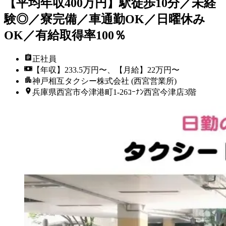
【平均年収400万円】駅徒歩10分／未経
験◎／寮完備／車通勤OK／日曜休み
OK／有給取得率100％
正社員
【年収】233.5万円〜、【月給】22万円〜
神戸相互タクシー株式会社 (西宮営業所)
兵庫県西宮市今津港町1-26ｺｰﾅﾝ西宮今津店3階