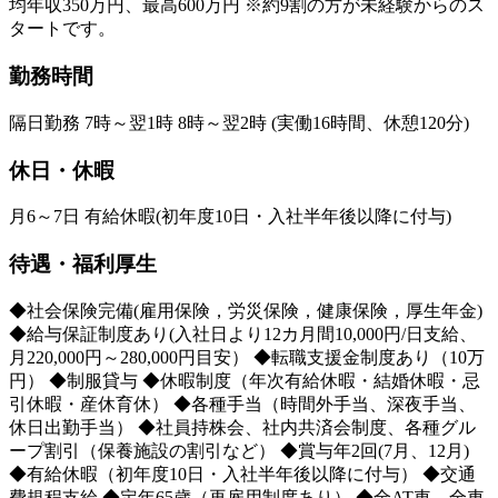
均年収350万円、最高600万円 ※約9割の方が未経験からのス
タートです。
勤務時間
隔日勤務 7時～翌1時 8時～翌2時 (実働16時間、休憩120分)
休日・休暇
月6～7日 有給休暇(初年度10日・入社半年後以降に付与)
待遇・福利厚生
◆社会保険完備(雇用保険，労災保険，健康保険，厚生年金)
◆給与保証制度あり(入社日より12カ月間10,000円/日支給、
月220,000円～280,000円目安） ◆転職支援金制度あり（10万
円） ◆制服貸与 ◆休暇制度（年次有給休暇・結婚休暇・忌
引休暇・産休育休） ◆各種手当（時間外手当、深夜手当、
休日出勤手当） ◆社員持株会、社内共済会制度、各種グル
ープ割引（保養施設の割引など） ◆賞与年2回(7月、12月)
◆有給休暇（初年度10日・入社半年後以降に付与） ◆交通
費規程支給 ◆定年65歳（再雇用制度あり） ◆全AT車、全車