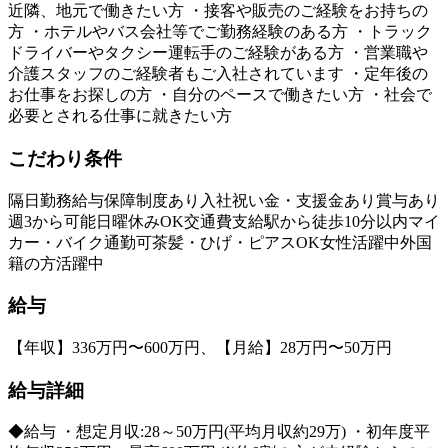
近隣、地元で働きたい方 ・接客や販売のご経験をお持ちの
方 ・ホテルやバス会社等でご勤務経験のある方 ・トラック
ドライバーやタクシー運転手のご経験がある方 ・営業職や
介護スタッフのご経験者もご入社されています ・定年後の
お仕事をお探しの方 ・自分のペースで働きたい方 ・社会で
必要とされる仕事に就きたい方
こだわり条件
隔日勤務
給与保障制度あり
入社祝い金・支援金あり
賞与あり
週3から可能
日曜休みOK
交通費支給
駅から徒歩10分以内
マイ
カー・バイク通勤可
茶髪・ひげ・ピアスOK
女性活躍中
外国
籍の方活躍中
給与
【年収】336万円〜600万円、【月給】28万円〜50万円
給与詳細
◆給与 ・想定月収:28～50万円(平均月収約29万) ・初年度平