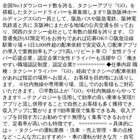
全国No.1ダウンロード数を誇る、タクシーアプリ『GO』を
搭載したタクシードライバーを募集致します!! 阪急阪神ホー
ルディングスGの一員として、阪急バスや阪急電鉄、阪神電
気鉄道と共に 京阪神にまたがる地域の公共交通を担ってお
り、関西のタクシー会社として有数の規模を誇ります。 ◎
普通免許(AT限定可)をお持ちであれば応募OK!! ◎阪急沿線
駅乗り場＋1日3,000件超の配車依頼で安定収入 ◎配車アプリ
の導入で業務効率もアップ!!高いリピート率 ◎「女性ドライ
バー応援企業」認定企業!!女性ドライバーも活躍中 ◎「働き
やすい職場認証制度」認定企業!! ========== ◆仕事内容 職
種：タクシードライバー 『GO』経由でタクシーの配車依頼
があれば指定の場所へお迎え。 お客様を目的地にお送りし
ます。 ※社内無線や専用乗り場、流しでのお客様もご対応
いただきます。 ◎半数以上が『GO』や社内無線からやって
きます!! →テクノロジーを活用して効率の良い乗車を実現!!
アプリと流し併用することで自然とお客様も多く獲得でき、
収入アップに繋がります!!効率重視で集客できる為、収入ア
ップを目指す方にお勧めです!! 無理なく集客できるおかげ
で、定着率が高いのも特徴です。 ========== ＜具体的に
は＞ ・タクシーの運転業務 ・洗車 ・売上管理 ・車の点検
など <こんな方におすすめ!> ・車の運転が好きな方 ・自宅