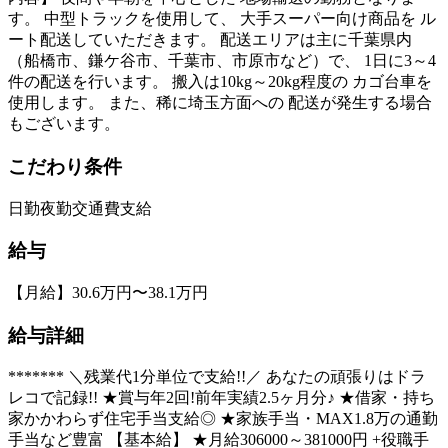
す。 中型トラックを使用して、 大手スーパー向け商品を ル
ート配送していただきます。 配送エリアは主に千葉県内
（船橋市、鎌ケ谷市、千葉市、市原市など）で、 1日に3～4
件の配送を行います。 搬入は10kg～20kg程度の カゴ台車を
使用します。 また、稀に埼玉方面への 配送が発生する場合
もございます。
こだわり条件
日勤
夜勤
交通費支給
給与
【月給】30.6万円〜38.1万円
給与詳細
******* ＼残業代1分単位で支給!!／ あなたの頑張りはドラ
レコで記録!! ★賞与年2回!前年実績2.5ヶ月分♪ ★借家・持ち
家かかわらず住宅手当支給◎ ★家族手当・MAX1.8万の通勤
手当など豊富 【基本給】 ★月給306000～381000円 +役職手