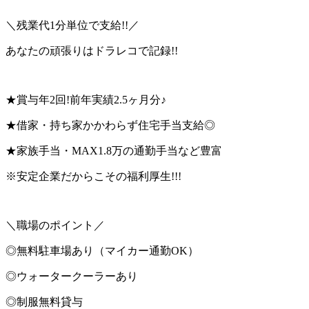
＼残業代1分単位で支給!!／
あなたの頑張りはドラレコで記録!!
★賞与年2回!前年実績2.5ヶ月分♪
★借家・持ち家かかわらず住宅手当支給◎
★家族手当・MAX1.8万の通勤手当など豊富
※安定企業だからこその福利厚生!!!
＼職場のポイント／
◎無料駐車場あり（マイカー通勤OK）
◎ウォータークーラーあり
◎制服無料貸与