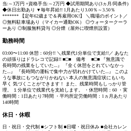
当:～3万円 +資格手当:～2万円 ◆試用期間あり(3ヵ月/同条件)
◆休日出勤あり ▼毎年昇給!! 1月あたり3.00％～3.50％
******* 【定年62歳まで＆再雇用OK!】 ＼職場のポイント／
◎無料駐車場あり（マイカー通勤OK） ◎ウォータークーラ
ーあり ◎制服無料貸与 ◎分煙（屋外に喫煙所設置）
勤務時間
03:00〜11:00 休憩：60分!! ＼残業代1分単位で支給!!／ あなた
の頑張りはドラレコで記録!! ■□■ 備考 ■□■ 『無意識で
長時間の残業をしていた...』 『全く休憩をとれていなかっ
た...』 『長時間の運転で集中力が切れかけていた...』 このよ
うな事故にもつながりかねない 本人の無意識症状にもいち
早く 気づくことができます！ また、残業時間もしっかり管
理。 １分単位で残業代を支給します。 ・休憩時間：60 ・実
働時間：1日あたり7時間 ・平均所定労働時間：1ヵ月あたり
140時間
休日・休暇
日・祝日・交代制 ■シフト制 ■日曜・祝日休み ■会社カレン