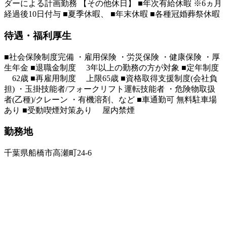
ダーによる計画勤務 【その他休日】 ■年次有給休暇 ※6ヵ月
経過後10日付与 ■夏季休暇、 ■年末休暇 ■各種冠婚葬祭休暇
待遇・福利厚生
■社会保険制度完備 ・雇用保険 ・労災保険 ・健康保険 ・厚
生年金 ■退職金制度 3年以上の勤務の方が対象 ■定年制度
62歳 ■再雇用制度 上限65歳 ■資格取得支援制度(会社負
担) ・玉掛技能者/フォークリフト運転技能者 ・危険物取扱
者(乙種)/クレーン ・有機溶剤、など ■車通勤可 無料駐車場
あり ■受動喫煙対策あり 屋内禁煙
勤務地
千葉県船橋市高瀬町24-6