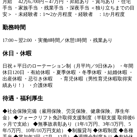
月給 42万6,700円～47万円 ・昇給あり ・賞与あり ・住宅
手当 ・家族手当 ・残業手当 ・深夜手当 ＜独り立ちまでの目
安＞ ・未経験者：1〜2か月程度 ・経験者 ：1か月程度
勤務時間
17:00～翌2:00 ・実働8時間／休憩1時間 ・残業あり
休日・休暇
日祝＋平日のローテーション制（月平均／9日休み） ・年間
休日120日 ・有給休暇 ・夏季休暇 ・冬季休暇 ・結婚休暇 ・
出産休暇 ・忌引き休暇 ・育児休暇（男性育児休暇取得実
績あり！） ・介護休暇
待遇・福利厚生
◆社会保険完備（雇用保険、労災保険、健康保険、厚生年
金） ◆フォークリフト免許取得支援制度（半額支援 取得後6
ヶ月で支給） ◆無事故表彰あり（1年/1万円、3年/3万円、5
年/5万円、10年/10万円支給） ◆制服貸与 ◆休暇制度 ◆各種
手当 ◆賞与年2回（7月、12月） ◆退職金制度あり ◆有給休