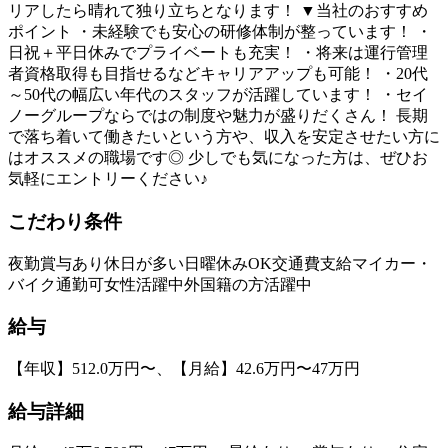
リアしたら晴れて独り立ちとなります！ ▼当社のおすすめ
ポイント ・未経験でも安心の研修体制が整っています！ ・
日祝＋平日休みでプライベートも充実！ ・将来は運行管理
者資格取得も目指せるなどキャリアアップも可能！ ・20代
～50代の幅広い年代のスタッフが活躍しています！ ・セイ
ノーグループならではの制度や魅力が盛りだくさん！ 長期
で落ち着いて働きたいという方や、収入を安定させたい方に
はオススメの職場です◎ 少しでも気になった方は、ぜひお
気軽にエントリーください♪
こだわり条件
夜勤
賞与あり
休日が多い
日曜休みOK
交通費支給
マイカー・
バイク通勤可
女性活躍中
外国籍の方活躍中
給与
【年収】512.0万円〜、【月給】42.6万円〜47万円
給与詳細