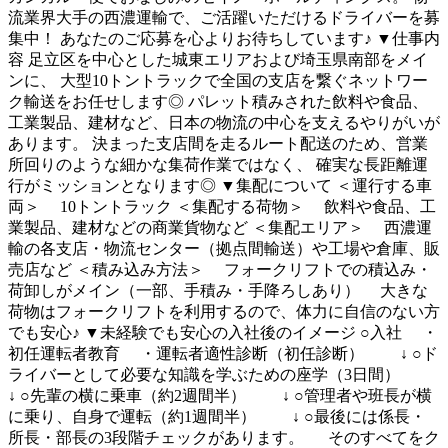
流業界大手の西濃運輸で、ご活躍いただけるドライバーを募
集中！ あなたのご応募を心よりお待ちしています♪ ▼仕事内
容 足立区を中心とした城東エリアおよび埼玉県南部をメイ
ンに、 大型10トントラックで全国の支店を繋ぐネットワー
ク輸送をお任せします◎ パレット積みされた飲料や食品、
工業製品、建材など、日本の物流の中心を支えるやりがいが
あります。 決まった支店間を走るルート配送のため、営業
所回りのような細かな集荷作業ではなく、 確実な長距離運
行がミッションとなります◎ ▼集配について ＜運行する車
両＞ 10トントラック ＜集配する荷物＞ 飲料や食品、工
業製品、建材などの商業貨物など ＜集配エリア＞ 西濃運
輸の各支店・物流センター（拠点間輸送）や工場や倉庫、販
売店など ＜積み込み方法＞ フォークリフトでの積込み・
荷卸しがメイン（一部、手積み・手降ろしあり） 大きな
荷物はフォークリフトを利用するので、体力に自信のない方
でも安心♪ ▼未経験でも安心の入社後のイメージ ○入社 ・
初任運転者教育 ・運転者適性診断（初任診断） ↓ ○ド
ライバーとして必要な知識を学ぶための座学（3日間）
↓ ○先輩の横に乗車（約2週間半） ↓ ○管理者や班長が横
に乗り、自身で運転（約1週間半） ↓ ○最後には係長・
所長・部長の3段階チェックがあります。 そのすべてをク