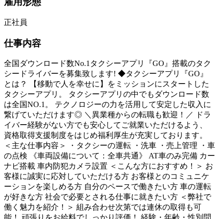
雇用形態
正社員
仕事内容
全国ダウンロード数No.1タクシーアプリ『GO』搭載のタク
シードライバーを募集致します! ◆タクシーアプリ『GO』
とは？ 【移動で人を幸せに】をミッションにスタートした
タクシーアプリ。 タクシーアプリの中でもダウンロード数
は全国NO.1。 テクノロジーの力を活用して安定した収入に
繋げていただけます◎ ＼異業種からの転職も歓迎！／ ドラ
イバー経験がない方でも安心してご就業いただけるよう、
資格取得支援制度をはじめ福利厚生が充実しております。
＜主な仕事内容＞ ・タクシーの運転 ・洗車 ・売上管理 ・車
の点検 《車両設備について：全車共通》 AT車のみ完備 カー
ナビ搭載 車内防犯カメラ設置 ＜こんな方におすすめ！＞ お
客様に誠実に応対していただける方 お客様とのコミュニケ
ーションを楽しめる方 自分のペースで働きたい方 車の運転
が好きな方 社会で必要とされる仕事に就きたい方 ＜弊社で
働く魅力を紹介！＞ 組み合わせ次第では連休の取得も可
能！ 頑張りをお給料でしっかり評価！ 経験・年齢・性別問