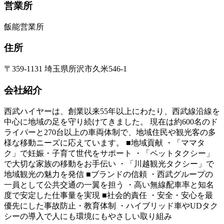
営業所
飯能営業所
住所
〒359-1131 埼玉県所沢市久米546-1
会社紹介
西武ハイヤーは、創業以来55年以上にわたり、西武線沿線を
中心に地域の足を守り続けてきました。 現在は約600名のド
ライバーと270台以上の車両体制で、地域住民や観光客の多
様な移動ニーズに応えています。 ■地域貢献 ・「ママタ
ク」で妊娠・子育て世代をサポート ・「ペットタクシー」
で大切な家族の移動をお手伝い ・「川越観光タクシー」で
地域観光の魅力を発信 ■ブランドの信頼 ・西武グループの
一員として公共交通の一翼を担う ・高い無線配車率と知名
度で安定した仕事量を実現 ■社会的責任 ・安全・安心を最
優先にした事故防止・教育体制 ・ハイブリッド車やUDタク
シーの導入で人にも環境にもやさしい取り組み