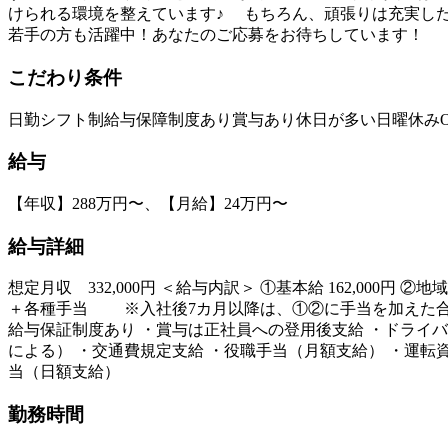
けられる環境を整えています♪ もちろん、頑張りは充実した
若手の方も活躍中！あなたのご応募をお待ちしています！
こだわり条件
日勤
シフト制
給与保障制度あり
賞与あり
休日が多い
日曜休み
給与
【年収】288万円〜、【月給】24万円〜
給与詳細
想定月収 332,000円 ＜給与内訳＞ ①基本給 162,000円 ②
＋各種手当 ※入社後7カ月以降は、①②に手当を加えた合計金額
給与保証制度あり ・賞与は正社員への登用後支給 ・ドライバ
による） ・交通費規定支給 ・役職手当（月額支給） ・運転
当（日額支給）
勤務時間