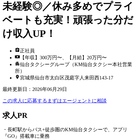
未経験◎／休み多めでプライ
ベートも充実！頑張った分だ
け収入UP！
正社員
【年収】300万円〜、【月給】20万円〜
仙台タクシーグループ（KM仙台タクシー本社営業
所）
宮城県仙台市太白区茂庭字人来田西143-17
最終更新日
：
2026年06月29日
この求人に応募する
まずはエージェントに相談
求人PR
・長町駅からバス+徒歩圏のKM仙台タクシーで、アプリ
『GO』搭載車に乗務