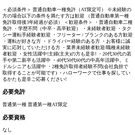
＜必須条件＞ 普通自動車一種免許（AT限定可） ※未経験の
方の場合以下の条件を満たす方は歓迎 （普通自動車第一種
免許取得後3年経過が必須） ＜歓迎条件＞ ・普通自動車二種
免許 ・学歴不問（中卒・高卒歓迎） ・未経験者歓迎 ・タク
シー運転手経験者歓迎 ・フリーター / ブランクのある方歓迎
・運転が好きな方 ・ドライバー経験のある方 ・お客様に誠
実に応対していただける方 ・業界未経験者歓迎/職種未経験
者歓迎 ・女性活躍中!主婦(主夫)の方も是非! ・20代30代の若
手や第二新卒も活躍中 ・40代50代60代の中高年活躍中。ミ
ドルシニアも活躍中 ・2種免許取得者経験不問(会社負担で
取得することが可能です) ・ハローワークで仕事を探してい
るかたも是非ご応募ください!
必要免許
普通第一種 普通第一種AT限定
必要資格
なし