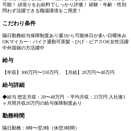
可能！ 頑張りをお給料でしっかり評価！ 経験・年齢・性別
問わず活躍できる職場環境をご用意！
こだわり条件
隔日勤務
給与保障制度あり
週3から可能
休日が多い
日曜休み
OK
マイカー・バイク通勤可
茶髪・ひげ・ピアスOK
女性活躍
中
外国籍の方活躍中
給与
【年収】300万円〜550万円、【月給】20万円〜48万円
給与詳細
◆給与 想定月収：20〜48万円 ・平均月収：23万円 入社後3
ヶ月間月収20万円の給与保障制度あり
勤務時間
隔日勤務：8時〜翌2時（休憩3時間）