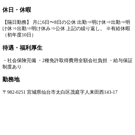
休日・休暇
【隔日勤務】 月に6日〜8日の公休 出勤⇒明け休⇒出勤⇒明
け休⇒出勤⇒明け休み⇒公休 上記の繰り返し。 ※有給休暇
（初年度10日）
待遇・福利厚生
・社会保険完備 ・2種免許取得費用全額会社負担 ・給与保証
制度あり
勤務地
〒982-0251 宮城県仙台市太白区茂庭字人来田西143-17