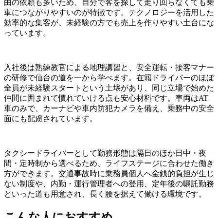
由の依頼も多いため、自分で客を探して走り回らなくても乗
車につながりやすいのが特徴です。テクノロジーを活用した
効率的な集客が、未経験の方でも売上を作りやすい土台にな
っています。
入社後は熟練教官による地理講習と、安全運転・接客マナー
の研修で仙台の道を一から学べます。在籍ドライバーのほぼ
全員が未経験スタートという土壌があり、同じ立場で始めた
仲間に囲まれて慣れていける点も安心材料です。車両はAT
車のみで、カーナビや車内防犯カメラを備え、乗務中の安全
面にも配慮されています。
タクシードライバーとして勤務形態は隔日のほか日中・夜
間・定時制から選べるため、ライフステージに合わせた働き
方ができます。交通事故時に乗務員個人へ金銭的負担が生じ
ない制度や、内勤・運行管理者への登用、定年後の嘱託勤務
といった道も用意され、長く腰を据えて働ける環境です。
こんな人におすすめ