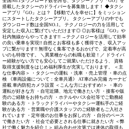
全国No.1ダウンロード数を誇る、タクシーアプリ『GO』を
搭載したタクシーのドライバーを募集致します！ ◆タクシ
ーアプリ『GO』とは？ 【移動で人を幸せに】をミッション
にスタートしたタクシーアプリ。 タクシーアプリの中でも
ダウンロード数は全国NO.1。 テクノロジーの力を活用して
安定した収入に繋げていただけます◎ ◎お客様は『GO』や
社内無線からやってきます!! →テクノロジーを活用して効率
の良い乗車を実現!! 自然とお客様も多く獲得でき、収入アッ
プに繋がります!! 無理なく集客できるおかげで、定着率が高
いのも特徴です。 ＼異業種からの転職も歓迎！／ ドライバ
ー経験がない方でも安心してご就業いただけるよう、 資格
取得支援制度をはじめ福利厚生が充実しております。 ＜主
な仕事内容＞ ・タクシーの運転 ・洗車 ・売上管理 ・車の点
検 《車両設備について：全車共通》 AT車のみ完備 カーナビ
搭載 車内防犯カメラ設置 ＜こんな方におすすめ!＞ ・車の
運転が好きな方 ・自宅近隣、地元で働きたい方 ・接客や販
売のご経験をお持ちの方 ・ホテルやバス会社等でご勤務経
験のある方 ・トラックドライバーやタクシー運転手のご経
験がある方 ・営業職や介護スタッフのご経験者もご入社さ
れています ・定年後のお仕事をお探しの方 ・自分のペース
で働きたい方 ・社会で必要とされる仕事に就きたい方 ＜弊
社で働く魅力を紹介！＞ 組み合わせ次第では連休の取得も