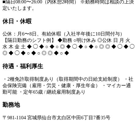
■隔日08:00〜26:00（内休憩2時間） ※勤務時間は相談の上決
定いたします。
休日・休暇
公休：月6〜8日、有給休暇（入社半年後に10日間付与）
【隔日勤務のシフト例】 ◆勤務 ○明け休み ◎公休 日 月 火
水 木 金 土 ◆ ◯ ◆ ○ ◆ ○ ◎ ◆ ◯ ◆ ○ ◆ ○ ◎ ◎ ◆ ◯ ◆ ◯
◎ ◆ ◯ ◆ ○ ◆ ○ ◎ ◎ ◆ ○ ◆
待遇・福利厚生
・2種免許取得制度あり（取得期間中の日給支給制度） ・社
会保険完備（雇用・労災・健康・厚生年金） ・マイカー通
勤可能 ・定年65歳 / 継続雇用制度あり
勤務地
〒981-1104 宮城県仙台市太白区中田6丁目7番35号