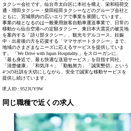
タクシー会社です。仙台市太白区に本社を構え、栄和稲荷交
通・増田タクシー・柴田稲荷タクシーなどのグループ会社と
ともに、宮城県内の広いエリアで事業を展開しています。
事業の核となるのは一般乗用旅客自動車運送事業で、日常の
移動から仙台空港への定額タクシー、東日本大震災の被災地
を案内する「語り部タクシー」、観光モデルコース、妊娠
中・出産後の方を応援する「ママサポートタクシー」まで、
地域のさまざまなニーズに応えるサービスを提供していま
す。 「We Drive with Japan Hospitality.」をスローガンに、
「最も身近で、最も快適な送迎サービス」を目指す同社。
「清楚健康」「和気洋々」「勤勉努力」「誠実懇切」という
4つの社訓を大切にしながら、安全で誠実な移動サービスを
提供し続けています。
求人ID
:
9523UY9W
同じ職種で近くの求人