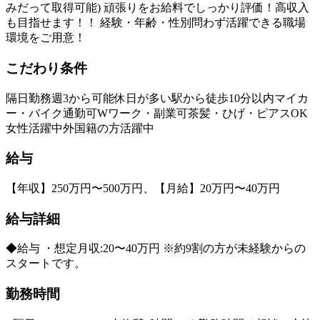
みだって取得可能) 頑張りをお給料でしっかり評価！高収入
も目指せます！！ 経験・年齢・性別問わず活躍できる職場
環境をご用意！
こだわり条件
隔日勤務
週3から可能
休日が多い
駅から徒歩10分以内
マイカ
ー・バイク通勤可
Wワーク・副業可
茶髪・ひげ・ピアスOK
女性活躍中
外国籍の方活躍中
給与
【年収】250万円〜500万円、【月給】20万円〜40万円
給与詳細
◆給与 ・想定月収:20〜40万円 ※約9割の方が未経験からの
スタートです。
勤務時間