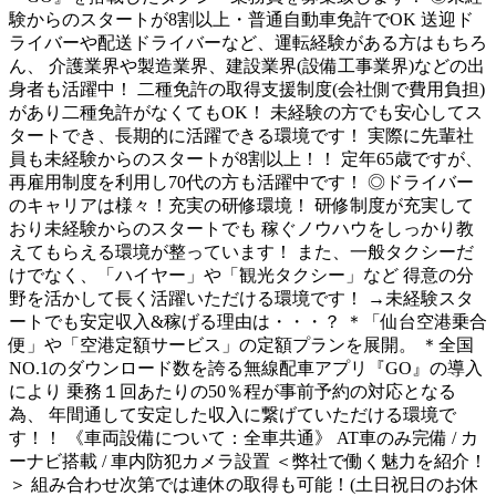
験からのスタートが8割以上・普通自動車免許でOK 送迎ド
ライバーや配送ドライバーなど、運転経験がある方はもちろ
ん、 介護業界や製造業界、建設業界(設備工事業界)などの出
身者も活躍中！ 二種免許の取得支援制度(会社側で費用負担)
があり二種免許がなくてもOK！ 未経験の方でも安心してス
タートでき、長期的に活躍できる環境です！ 実際に先輩社
員も未経験からのスタートが8割以上！！ 定年65歳ですが、
再雇用制度を利用し70代の方も活躍中です！ ◎ドライバー
のキャリアは様々！充実の研修環境！ 研修制度が充実して
おり未経験からのスタートでも 稼ぐノウハウをしっかり教
えてもらえる環境が整っています！ また、一般タクシーだ
けでなく、「ハイヤー」や「観光タクシー」など 得意の分
野を活かして長く活躍いただける環境です！ →未経験スタ
ートでも安定収入&稼げる理由は・・・？ ＊「仙台空港乗合
便」や「空港定額サービス」の定額プランを展開。 ＊全国
NO.1のダウンロード数を誇る無線配車アプリ『GO』の導入
により 乗務１回あたりの50％程が事前予約の対応となる
為、 年間通して安定した収入に繋げていただける環境で
す！！ 《車両設備について：全車共通》 AT車のみ完備 / カ
ーナビ搭載 / 車内防犯カメラ設置 ＜弊社で働く魅力を紹介！
＞ 組み合わせ次第では連休の取得も可能！(土日祝日のお休