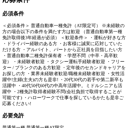
必須条件
＜必須条件＞ 普通自動車一種免許（AT限定可） ※未経験の
方の場合以下の条件を満たす方は歓迎 （普通自動車第一種
免許取得後3年経過が必須） ＜歓迎条件＞ ・運転が好きな方
・ドライバー経験のある方 ・お客様に誠実に応対していた
だける方 ・アルバイト、パートから正社員を目指したい方
・普通自動車二種免許保有者 ・学歴不問（中卒・高卒歓
迎） ・未経験者歓迎 ・タクシー運転手経験者歓迎 ・フリー
ター / ブランクのある方歓迎 ・定年後のセカンドキャリアを
お探しの方 ・業界未経験者歓迎/職種未経験者歓迎 ・女性活
躍中!主婦(主夫)の方も是非! ・20代30代の若手や第二新卒も
活躍中 ・40代50代60代の中高年活躍中。ミドルシニアも活
躍中 ・2種免許取得者経験不問(会社負担で取得することが
可能です) ・ハローワークで仕事を探しているかたも是非ご
応募ください!
必要免許
普通第一種 普通第一種AT限定