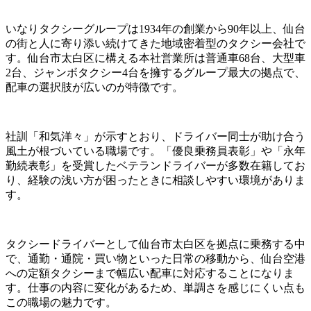
いなりタクシーグループは1934年の創業から90年以上、仙台
の街と人に寄り添い続けてきた地域密着型のタクシー会社で
す。仙台市太白区に構える本社営業所は普通車68台、大型車
2台、ジャンボタクシー4台を擁するグループ最大の拠点で、
配車の選択肢が広いのが特徴です。
社訓「和気洋々」が示すとおり、ドライバー同士が助け合う
風土が根づいている職場です。「優良乗務員表彰」や「永年
勤続表彰」を受賞したベテランドライバーが多数在籍してお
り、経験の浅い方が困ったときに相談しやすい環境がありま
す。
タクシードライバーとして仙台市太白区を拠点に乗務する中
で、通勤・通院・買い物といった日常の移動から、仙台空港
への定額タクシーまで幅広い配車に対応することになりま
す。仕事の内容に変化があるため、単調さを感じにくい点も
この職場の魅力です。