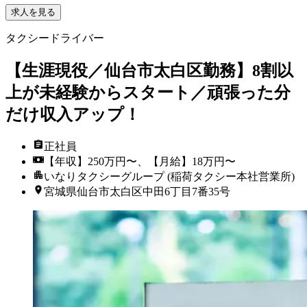
求人を見る
タクシードライバー
【生涯現役／仙台市太白区勤務】8割以
上が未経験からスタート／頑張った分
だけ収入アップ！
正社員
【年収】250万円〜、【月給】18万円〜
いなりタクシーグループ (稲荷タクシー本社営業所)
宮城県仙台市太白区中田6丁目7番35号