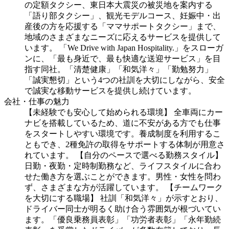
の定額タクシー、東日本大震災の被災地を案内する
「語り部タクシー」、観光モデルコース、妊娠中・出
産後の方を応援する「ママサポートタクシー」まで、
地域のさまざまなニーズに応えるサービスを提供して
います。 「We Drive with Japan Hospitality.」をスローガ
ンに、「最も身近で、最も快適な送迎サービス」を目
指す同社。「清楚健康」「和気洋々」「勤勉努力」
「誠実懇切」という4つの社訓を大切にしながら、安全
で誠実な移動サービスを提供し続けています。
会社・仕事の魅力
【未経験でも安心して始められる環境】 全車両にカー
ナビを搭載しているため、道に不安がある方でも仕事
をスタートしやすい環境です。養成制度を利用するこ
ともでき、2種免許の取得をサポートする体制が用意さ
れています。 【自分のペースで選べる勤務スタイル】
日勤・夜勤・定時制勤務など、ライフスタイルに合わ
せた働き方を選ぶことができます。男性・女性を問わ
ず、さまざまな方が活躍しています。 【チームワーク
を大切にする職場】 社訓「和気洋々」が示すとおり、
ドライバー同士が明るく助け合う雰囲気が根づいてい
ます。「優良乗務員表彰」「功労者表彰」「永年勤続