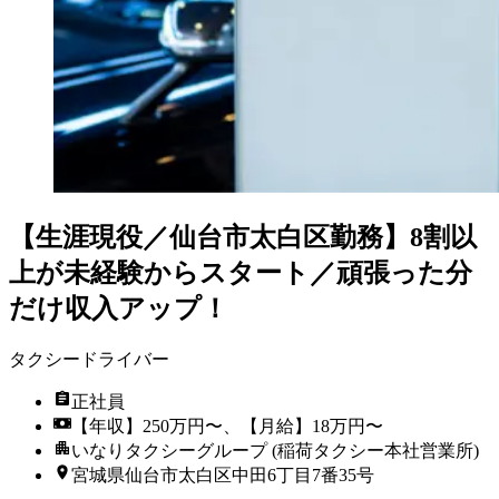
【生涯現役／仙台市太白区勤務】8割以
上が未経験からスタート／頑張った分
だけ収入アップ！
タクシードライバー
正社員
【年収】250万円〜、【月給】18万円〜
いなりタクシーグループ (稲荷タクシー本社営業所)
宮城県仙台市太白区中田6丁目7番35号