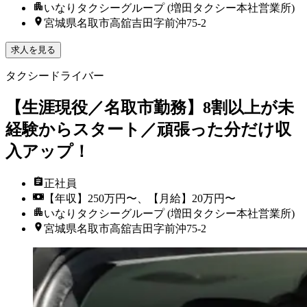
いなりタクシーグループ (増田タクシー本社営業所)
宮城県名取市高舘吉田字前沖75-2
求人を見る
タクシードライバー
【生涯現役／名取市勤務】8割以上が未
経験からスタート／頑張った分だけ収
入アップ！
正社員
【年収】250万円〜、【月給】20万円〜
いなりタクシーグループ (増田タクシー本社営業所)
宮城県名取市高舘吉田字前沖75-2