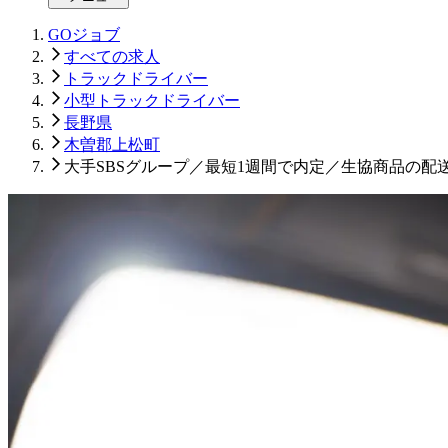
GOジョブ
すべての求人
トラックドライバー
小型トラックドライバー
長野県
木曽郡上松町
大手SBSグループ／最短1週間で内定／生協商品の配