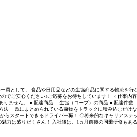
プの一員として、 食品や日用品などの生協商品に関する物流を行
のでご安心ください♪ご応募をお待ちしています！ ＜仕事内容
ません。 ● 配達商品 生協（コープ）の商品 ● 配達件数 
積み降ろし方法 既にまとめられている荷物をトラックに積み込むだ
からスタートできるドライバー職！ ◇将来的なキャリアステッ
ツウの魅力は盛りだくさん！ 入社後は、1ヵ月前後の同乗研修も