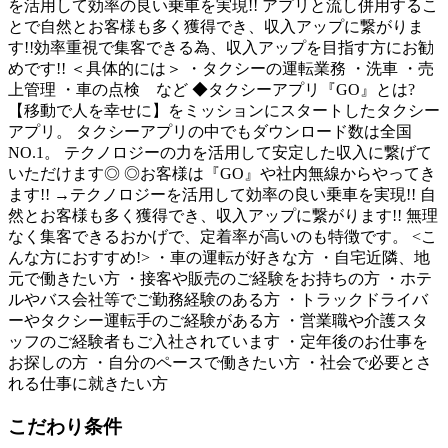
を活用して効率の良い乗車を実現!! アプリと流し併用するこ
とで自然とお客様も多く獲得でき、収入アップに繋がりま
す!!効率重視で集客できる為、収入アップを目指す方にお勧
めです!! ＜具体的には＞ ・タクシーの運転業務 ・洗車 ・売
上管理 ・車の点検 など ◆タクシーアプリ『GO』とは?
【移動で人を幸せに】をミッションにスタートしたタクシー
アプリ。 タクシーアプリの中でもダウンロード数は全国
NO.1。 テクノロジーの力を活用して安定した収入に繋げて
いただけます◎ ◎お客様は『GO』や社内無線からやってき
ます!! →テクノロジーを活用して効率の良い乗車を実現!! 自
然とお客様も多く獲得でき、収入アップに繋がります!! 無理
なく集客できるおかげで、定着率が高いのも特徴です。 <こ
んな方におすすめ!> ・車の運転が好きな方 ・自宅近隣、地
元で働きたい方 ・接客や販売のご経験をお持ちの方 ・ホテ
ルやバス会社等でご勤務経験のある方 ・トラックドライバ
ーやタクシー運転手のご経験がある方 ・営業職や介護スタ
ッフのご経験者もご入社されています ・定年後のお仕事を
お探しの方 ・自分のペースで働きたい方 ・社会で必要とさ
れる仕事に就きたい方
こだわり条件