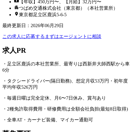
【年収】450万円〜、【月給】32万円〜
つばめ交通株式会社（東京都）（本社営業所）
東京都足立区鹿浜5-6-5
最終更新日
：
2026年06月29日
この求人に応募する
まずはエージェントに相談
求人PR
・足立区鹿浜の本社営業所、最寄りは西新井大師西駅から車
6分
・タクシードライバー(隔日勤務)、想定月収53万円・初年度
平均年収526万円
・毎週日曜は完全定休、月6〜7日休み、賞与あり
・2種免許取得費用・研修費用は全額会社負担(最短8日取得)
・全車AT・カーナビ装備、マイカー通勤可