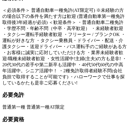
＜必須条件＞ 普通自動車一種免許(AT限定可) ※未経験の方
の場合以下の条件を満たす方は歓迎 (普通自動車第一種免許
取得後3年経過が必須) ＜歓迎条件＞ ・普通自動車二種免許
・学歴不問・年齢不問（中卒・高卒歓迎） ・未経験者歓迎
・タクシー運転手経験者歓迎 ・フリーター / ブランクOK ・
運転が好きな方 ・タクシー乗務員・ドライバー・配送・介
護タクシー・送迎ドライバー・バス運転手のご経験がある方
・お客様に誠実に応対していただける方 ・業界未経験者歓
迎/職種未経験者歓迎 ・女性活躍中!主婦(主夫)の方も是非! ・
20代30代の若手や第二新卒も活躍中 ・40代50代60代の中高
年活躍中。シニア活躍中！ ・2種免許取得者経験不問(会社
負担で取得することが可能です) ・ハローワークで仕事を探
しているかたも是非ご応募ください!
必要免許
普通第一種 普通第一種AT限定
必要資格