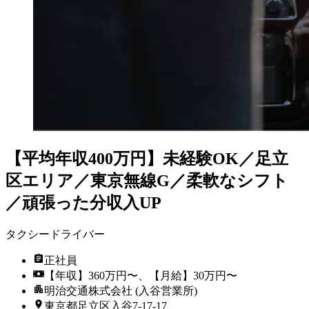
【平均年収400万円】未経験OK／足立
区エリア／東京無線G／柔軟なシフト
／頑張った分収入UP
タクシードライバー
正社員
【年収】360万円〜、【月給】30万円〜
明治交通株式会社 (入谷営業所)
東京都足立区入谷7-17-17