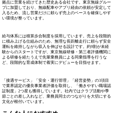
拠点に営業を続けてきた歴史ある会社です。東京無線グルー
プに加盟しており、無線配車やアプリ経由の依頼が安定して
入るため、流し営業だけに頼らず売上のベースを確保しやす
い環境が整っています。
給与体系には積算歩合制度を採用しています。売上を段階的
に積み上げる仕組みのため、無理な長距離走行に頼らず安全
運転を維持しながら収入を伸ばせる設計です。約9割が未経
験からのスタートですが、東京無線研修・第三者評価機関に
よる研修を経たうえで先輩乗務員による同乗指導を行うな
ど、段階的な育成体制で着実にデビューを目指せます。
「接遇サービス」「安全・運行管理」「経営姿勢」の3項目
で業界認定の優良事業者評価を取得し、「働きやすい職場認
証制度」2つ星も獲得しています。社内ではクラブ活動や季
節ごとの差し入れなど、乗務員同士のつながりを大切にする
文化が根付いています。