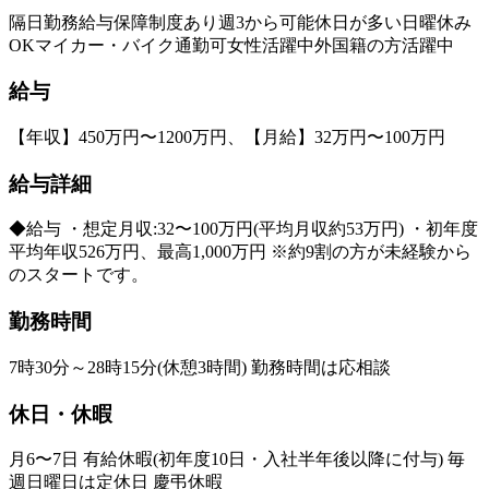
隔日勤務
給与保障制度あり
週3から可能
休日が多い
日曜休み
OK
マイカー・バイク通勤可
女性活躍中
外国籍の方活躍中
給与
【年収】450万円〜1200万円、【月給】32万円〜100万円
給与詳細
◆給与 ・想定月収:32〜100万円(平均月収約53万円) ・初年度
平均年収526万円、最高1,000万円 ※約9割の方が未経験から
のスタートです。
勤務時間
7時30分～28時15分(休憩3時間) 勤務時間は応相談
休日・休暇
月6〜7日 有給休暇(初年度10日・入社半年後以降に付与) 毎
週日曜日は定休日 慶弔休暇