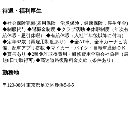
待遇・福利厚生
◆社会保険完備(雇用保険，労災保険，健康保険，厚生年金)
◆制服貸与 ◆退職金制度 ◆クラブ活動 ◆休暇制度（年次有
給休暇・忌引休暇） ◆有給休暇（入社半年後以降に付与）
◆定年62歳（再雇用制度あり） ◆全AT車、全車カーナビ装
備、配車アプリ搭載 ◆マイカー・バイク・自転車通勤ＯＫ
◆賞与あり ◆2種免許取得費用・研修費用全額会社負担（最
短8日で取得可) ◆高速道路復路料金支給（条件あり）
勤務地
〒123-0864 東京都足立区鹿浜5-6-5