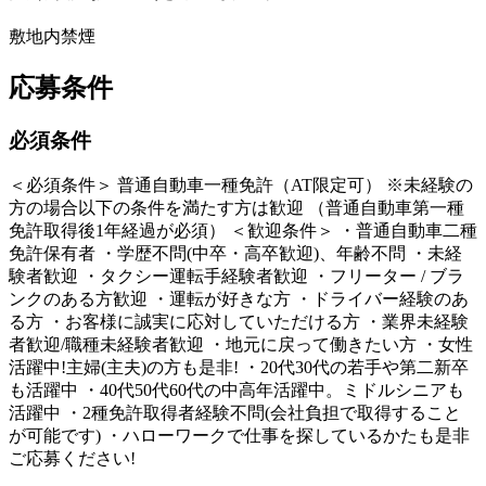
敷地内禁煙
応募条件
必須条件
＜必須条件＞ 普通自動車一種免許（AT限定可） ※未経験の
方の場合以下の条件を満たす方は歓迎 （普通自動車第一種
免許取得後1年経過が必須） ＜歓迎条件＞ ・普通自動車二種
免許保有者 ・学歴不問(中卒・高卒歓迎)、年齢不問 ・未経
験者歓迎 ・タクシー運転手経験者歓迎 ・フリーター / ブラ
ンクのある方歓迎 ・運転が好きな方 ・ドライバー経験のあ
る方 ・お客様に誠実に応対していただける方 ・業界未経験
者歓迎/職種未経験者歓迎 ・地元に戻って働きたい方 ・女性
活躍中!主婦(主夫)の方も是非! ・20代30代の若手や第二新卒
も活躍中 ・40代50代60代の中高年活躍中。ミドルシニアも
活躍中 ・2種免許取得者経験不問(会社負担で取得すること
が可能です) ・ハローワークで仕事を探しているかたも是非
ご応募ください!