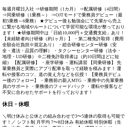
毎週月曜日入社 ⇒研修期間（1カ月） ⇒配属研修（4日間）
⇒同乗研修（1乗務～） ⇒OJTモードで乗務員デビュー（最
初5乗務～6乗務） ★デビュー後も勉強会にて先輩から売上
に繋がる地域やルートについて学習可能な環境が整っており
ます！ ★研修期間中は「日給10,000円＋交通費支給」あり！
【未経験者向け研修（約1ヶ月）】 ・第二種免許取得（費用
全額会社負担※規定あり） ・総合研修センター研修（安
全・遵法・品質の理解） ・タクシーセンター研修（法令・
地理・UD研修） ※二種免許取得者は（約10日間ほどに短
縮） 【配属研修】 ・座学研修 ・運転講習 【同乗研修】 先
輩乗務員と実際にアプリ配車を取って経験を積みます！ 運
転や接客のコツ、道の覚え方などを伝授！ 【乗務員デビュ
ー後のフォロー】 ・乗務前の新人MTG ・乗務中の先輩乗務
員のサポート ・乗務後のフィードバック ・運転や接客など
不安に合わせたサポートを行っております！
休日・休暇
＼明け休みと公休との組み合わせで3〜5連休の取得も可能で
す！／ シフト制 月平均 7〜8日休み 有給休暇 特別休暇（生