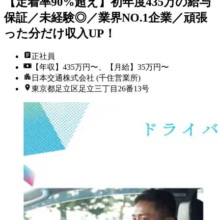
【定着率90%超え】初年度435万の給与
保証／未経験◎／業界NO.1企業／頑張
った分だけ収入UP！
正社員
【年収】435万円〜、【月給】35万円〜
日本交通株式会社 (千住営業所)
東京都足立区足立三丁目26番13号