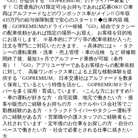
『GO』が提供する「GOPREMIUM」のドライバー募集で
す！ ◎普通免許(AT限定可)をお持ちであれば応募OK!! ◎車
両はアルファードなどのワンボックス車がメイン!! ◎年収
435万円の給与保障制度で安心のスタート!! ◆仕事内容 職
種：GOPREMIUMのドライバー候補 『GO』経由でタクシー
の配車依頼があれば指定の場所へお迎え。 お客様を目的地
にお送りします。 ※基本的にアプリ等の配車依頼が入った
注文を専門にご対応いただきます。 ＜具体的には＞ ・タク
シーの運転業務 ・洗車 ・売上管理 ・車の点検 など 研修期
間終了後、最短3ヶ月でアルファード乗務が可能（条件
有）！ 『GO』アプリユーザーであるお客様からの配車依頼
に対して、 高級ワンボックス車による上質な移動体験を提
供する「GOPREMIUM」 日本交通社はアルファードを数多
く保有しているという特徴を活かし、 GOPREMIUMドライ
バーを多く採用・育成しています。 <こんな方におすすめ!>
・車の運転が好きな方 ・自宅近隣、地元で働きたい方 ・接
客や販売のご経験をお持ちの方 ・ホテルやバス会社等でご
勤務経験のある方 ・トラックドライバーやタクシー運転手
のご経験がある方 ・営業職や介護スタッフのご経験者もご
入社されています ・定年後のお仕事をお探しの方 ・自分の
ペースで働きたい方 ・社会で必要とされる仕事に就きたい
方