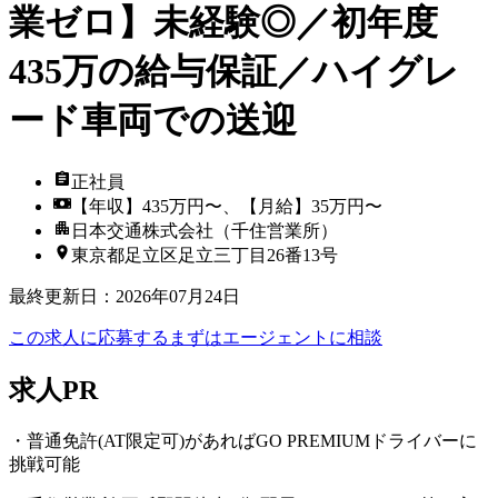
業ゼロ】未経験◎／初年度
435万の給与保証／ハイグレ
ード車両での送迎
正社員
【年収】435万円〜、【月給】35万円〜
日本交通株式会社（千住営業所）
東京都足立区足立三丁目26番13号
最終更新日
：
2026年07月24日
この求人に応募する
まずはエージェントに相談
求人PR
・普通免許(AT限定可)があればGO PREMIUMドライバーに
挑戦可能