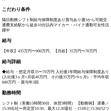
こだわり条件
隔日勤務
シフト制
給与保障制度あり
賞与あり
週3から可能
交
通費支給
駅から徒歩10分以内
マイカー・バイク通勤可
女性活
躍中
給与
【年収】435万円〜900万円、【月給】35万円〜70万円
給与詳細
◆給与 ・想定月収35〜70万円 入社後1年間給与保障制度あり
(入社後3ヶ月×月収40万円、その後35万円×9ヶ月) ・平均年収
600万円 ・賞与年3回
勤務時間
シフト制（実働15時間30分、休憩3時間） 【勤務例】 遅番／
15:30出社〜所定翌10:30、最大12:30退社 ・15:00と15:30の2つ