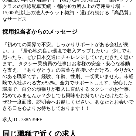
クラスの無線配車実績 ・都内40カ所以上の専用乗り場 ・
15,000社以上の法人チケット契約 ・選ばれ続ける「高品質」
なサービス
採用担当者からのメッセージ
『初めての業界で不安。しっかりサポートがある会社が良
い。』 『居心地の良い環境で収入アップしたい』 少しでも
思ったら、ぜひ日本交通にチャレンジしていただきたく思い
ます。 タクシー乗務員の仕事はお客様の安全・安心な移動
を支え、『ありがとう』の言葉を直接いただける、やりがい
のある職業です。経験、年齢、性別、一切問いません。未経
験で入社される方が92%。全力でサポートします。安心した
環境で、自分の頑張りが収入に直結するタクシーのお仕事、
始めてみませんか？少しでも興味をお持ちいただけたなら、
ぜひ一度面接、説明会へお越しください。あなたとお会いで
きる日を心よりお待ちしております！！
求人ID
:
738N39FE
同じ職種で近くの求人