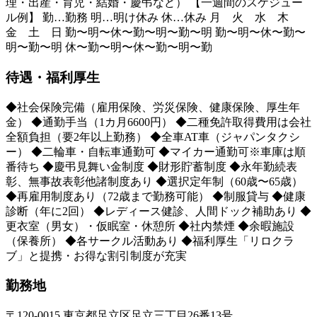
理・出産・育児・結婚・慶弔など） 【一週間のスケジュー
ル例】 勤…勤務 明…明け休み 休…休み 月 火 水 木
金 土 日 勤〜明〜休〜勤〜明〜勤〜明 勤〜明〜休〜勤〜
明〜勤〜明 休〜勤〜明〜休〜勤〜明〜勤
待遇・福利厚生
◆社会保険完備（雇用保険、労災保険、健康保険、厚生年
金） ◆通勤手当（1カ月6600円） ◆二種免許取得費用は会社
全額負担（要2年以上勤務） ◆全車AT車（ジャパンタクシ
ー） ◆二輪車・自転車通勤可 ◆マイカー通勤可※車庫は順
番待ち ◆慶弔見舞い金制度 ◆財形貯蓄制度 ◆永年勤続表
彰、無事故表彰他諸制度あり ◆選択定年制（60歳〜65歳）
◆再雇用制度あり（72歳まで勤務可能） ◆制服貸与 ◆健康
診断（年に2回） ◆レディース健診、人間ドック補助あり ◆
更衣室（男女）・仮眠室・休憩所 ◆社内禁煙 ◆余暇施設
（保養所） ◆各サークル活動あり ◆福利厚生「リロクラ
ブ」と提携・お得な割引制度が充実
勤務地
〒120-0015 東京都足立区足立三丁目26番13号