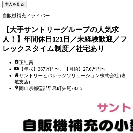
求人を見る
自販機補充ドライバー
【大手サントリーグループの人気求
人！】年間休日121日／未経験歓迎／フ
レックスタイム制度／社宅あり
正社員
【年収】367万円〜、【月給】27.6万円〜
サントリービバレッジソリューション株式会社 (倉
敷支店)
岡山県都窪郡早島町矢尾783-5