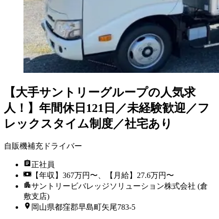
【大手サントリーグループの人気求
人！】年間休日121日／未経験歓迎／フ
レックスタイム制度／社宅あり
自販機補充ドライバー
正社員
【年収】367万円〜、【月給】27.6万円〜
サントリービバレッジソリューション株式会社 (倉
敷支店)
岡山県都窪郡早島町矢尾783-5