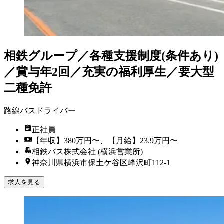
相鉄グループ／各種支援制度(条件あり)
／賞与年2回／充実の福利厚生／要大型
二種免許
路線バスドライバー
正社員
【年収】380万円〜、【月給】23.9万円〜
相鉄バス株式会社 (横浜営業所)
神奈川県横浜市保土ケ谷区峰沢町112-1
求人を見る