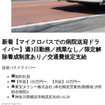
新着
【マイクロバスでの病院送迎ドラ
イバー】週3日勤務／残業なし／限定解
除養成制度あり／交通費規定支給
送迎バスドライバー
契約社員
【年収】192万円〜、【月給】16万円〜
東宝タクシー株式会社 (本社鶴見営業所(勤務地 汐田
総合病院))
神奈川県横浜市鶴見区矢向1-6-20