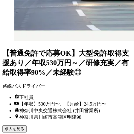
【普通免許で応募OK】大型免許取得支
援あり／年収530万円～／研修充実／有
給取得率90%／未経験◎
路線バスドライバー
正社員
【年収】530万円〜、【月給】24.5万円〜
神奈川中央交通株式会社 (井田営業所)
神奈川県川崎市高津区明津98
求人を見る