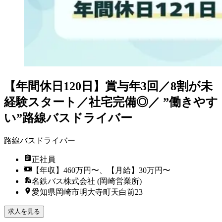
【年間休日120日】賞与年3回／8割が未
経験スタート／社宅完備◎／ ”働きやす
い”路線バスドライバー
路線バスドライバー
正社員
【年収】460万円〜、【月給】30万円〜
名鉄バス株式会社 (岡崎営業所)
愛知県岡崎市明大寺町天白前23
求人を見る