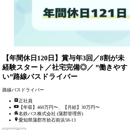
【年間休日120日】賞与年3回／8割が未
経験スタート／社宅完備◎／ ”働きやす
い”路線バスドライバー
路線バスドライバー
正社員
【年収】460万円〜、【月給】30万円〜
名鉄バス株式会社 (蒲郡管理所)
愛知県蒲郡市拾石前浜58-13