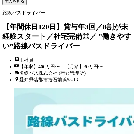
求人を見る
路線バスドライバー
【年間休日120日】賞与年3回／8割が未
経験スタート／社宅完備◎／ ”働きやす
い”路線バスドライバー
正社員
【年収】460万円〜、【月給】30万円〜
名鉄バス株式会社 (蒲郡管理所)
愛知県蒲郡市拾石前浜58-13