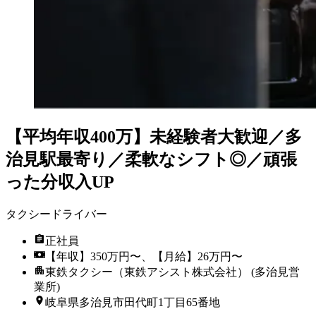
【平均年収400万】未経験者大歓迎／多
治見駅最寄り／柔軟なシフト◎／頑張
った分収入UP
タクシードライバー
正社員
【年収】350万円〜、【月給】26万円〜
東鉄タクシー（東鉄アシスト株式会社） (多治見営
業所)
岐阜県多治見市田代町1丁目65番地