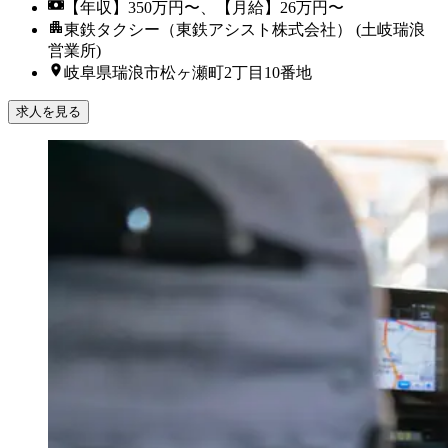
【年収】350万円〜、【月給】26万円〜
東鉄タクシー（東鉄アシスト株式会社） (土岐瑞浪
営業所)
岐阜県瑞浪市松ヶ瀬町2丁目10番地
求人を見る