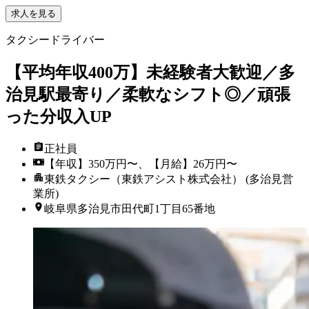
求人を見る
タクシードライバー
【平均年収400万】未経験者大歓迎／多
治見駅最寄り／柔軟なシフト◎／頑張
った分収入UP
正社員
【年収】350万円〜、【月給】26万円〜
東鉄タクシー（東鉄アシスト株式会社） (多治見営
業所)
岐阜県多治見市田代町1丁目65番地