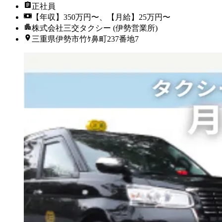
正社員
【年収】350万円〜、【月給】25万円〜
株式会社三交タクシー (伊勢営業所)
三重県伊勢市竹ｹ鼻町237番地7