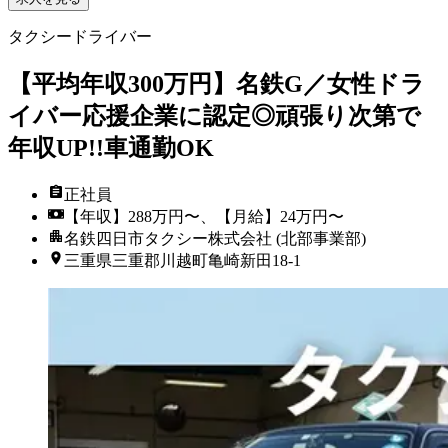
タクシードライバー
【平均年収300万円】名鉄G／女性ドラ
イバー応援企業に認定◎頑張り次第で
年収UP!!車通勤OK
正社員
【年収】288万円〜、【月給】24万円〜
名鉄四日市タクシー株式会社 (北部事業部)
三重県三重郡川越町亀崎新田18-1