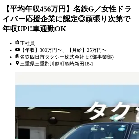
【平均年収456万円】名鉄G／女性ドラ
イバー応援企業に認定◎頑張り次第で
年収UP!!車通勤OK
正社員
【年収】300万円〜、【月給】25万円〜
名鉄四日市タクシー株式会社 (北部事業部)
三重県三重郡川越町亀崎新田18-1