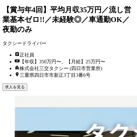
【賞与年4回】平均月収35万円／流し営
業基本ゼロ!!／未経験◎／車通勤OK／
夜勤のみ
タクシードライバー
正社員
【年収】350万円〜、【月給】25万円〜
株式会社三交タクシー (四日市営業所)
三重県四日市市新正3丁目3番6号
求人を見る