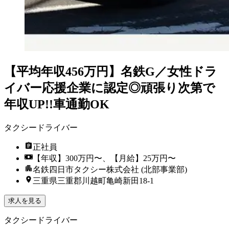
【平均年収456万円】名鉄G／女性ドラ
イバー応援企業に認定◎頑張り次第で
年収UP!!車通勤OK
タクシードライバー
正社員
【年収】300万円〜、【月給】25万円〜
名鉄四日市タクシー株式会社 (北部事業部)
三重県三重郡川越町亀崎新田18-1
求人を見る
タクシードライバー