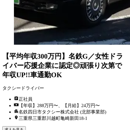
【平均年収300万円】名鉄G／女性ドラ
イバー応援企業に認定◎頑張り次第で
年収UP!!車通勤OK
タクシードライバー
正社員
【年収】288万円〜、【月給】24万円〜
名鉄四日市タクシー株式会社 (北部事業部)
三重県三重郡川越町亀崎新田18-1
求人を見る