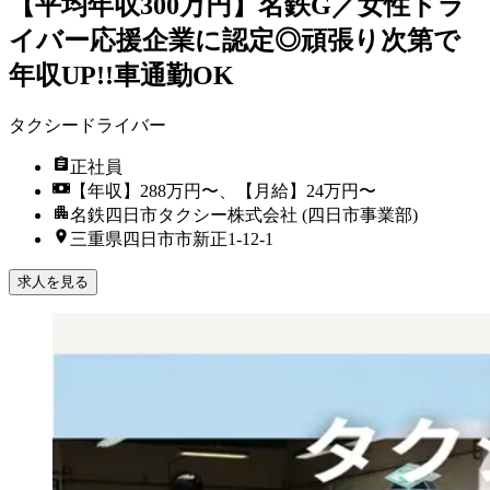
【平均年収300万円】名鉄G／女性ドラ
イバー応援企業に認定◎頑張り次第で
年収UP!!車通勤OK
タクシードライバー
正社員
【年収】288万円〜、【月給】24万円〜
名鉄四日市タクシー株式会社 (四日市事業部)
三重県四日市市新正1-12-1
求人を見る