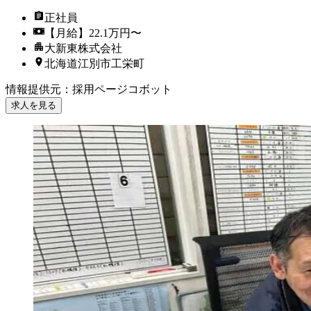
正社員
【月給】22.1万円〜
大新東株式会社
北海道江別市工栄町
情報提供元
：
採用ページコボット
求人を見る