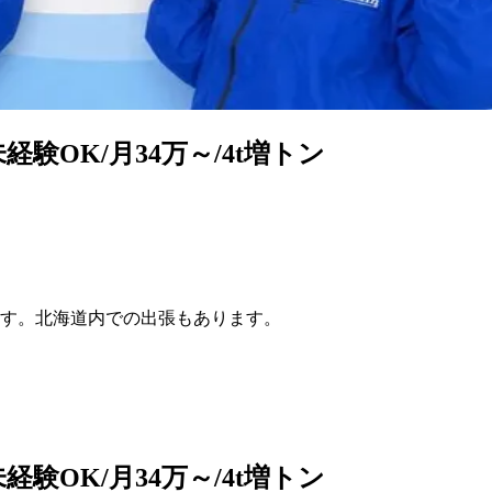
験OK/月34万～/4t増トン
す。北海道内での出張もあります。
験OK/月34万～/4t増トン