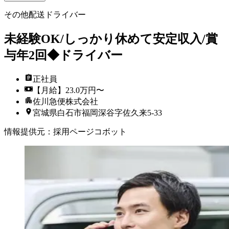
その他配送ドライバー
未経験OK/しっかり休めて安定収入/賞
与年2回◆ドライバー
正社員
【月給】23.0万円〜
佐川急便株式会社
宮城県白石市福岡深谷字佐久来5-33
情報提供元
：
採用ページコボット