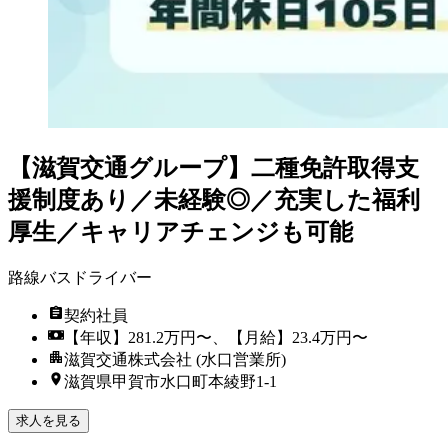
【滋賀交通グループ】二種免許取得支
援制度あり／未経験◎／充実した福利
厚生／キャリアチェンジも可能
路線バスドライバー
契約社員
【年収】281.2万円〜、【月給】23.4万円〜
滋賀交通株式会社 (水口営業所)
滋賀県甲賀市水口町本綾野1-1
求人を見る